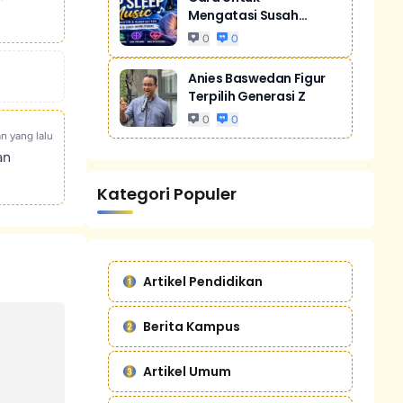
Mengatasi Susah
Tidur Akibat Stres
0
0
Anies Baswedan Figur
Terpilih Generasi Z
0
0
an yang lalu
an
Kategori Populer
Artikel Pendidikan
Berita Kampus
Artikel Umum