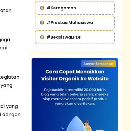
#Keragaman
batan
#PrestasiMahasiswa
#BeasiswaLPDP
jaga
ani
Banner Bersponsor
kegiatan
 yang
di yang
i dengan