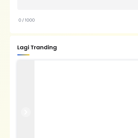
0 / 1000
Lagi Tranding
Previous
Next