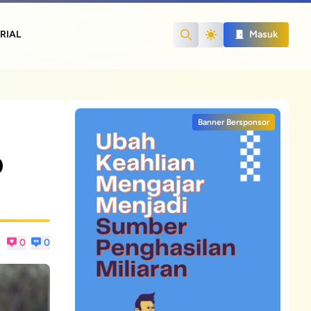
RIAL
Masuk
Search
Banner Bersponsor
p
0
0