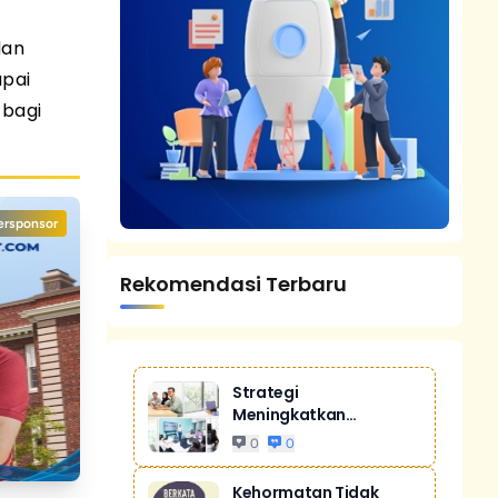
dan
apai
 bagi
ersponsor
Rekomendasi Terbaru
Strategi
Meningkatkan
Penjualan Melalui
0
0
Digital Ma...
Kehormatan Tidak