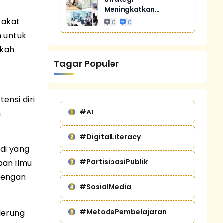
Meningkatkan
Penjualan Melalui
rakat
0
0
Digital Marketing
 untuk
Untuk Bisnis Yang
gkah
Lebih Kompetitif
Tagar Populer
ensi diri
#AI
n
#DigitalLiteracy
di yang
#PartisipasiPublik
pan ilmu
 dengan
#SosialMedia
#MetodePembelajaran
derung