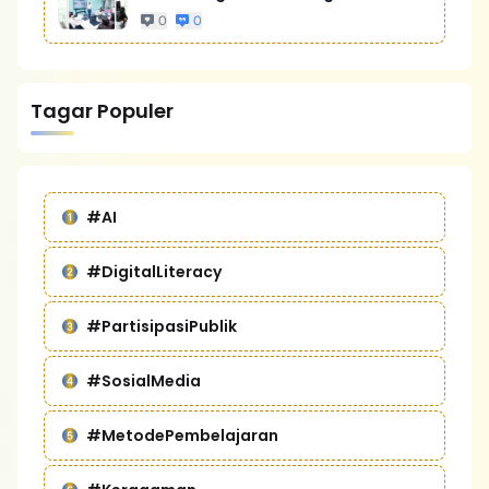
Bisnis Yang Lebih Kompetitif
0
0
Tagar Populer
#AI
#DigitalLiteracy
#PartisipasiPublik
#SosialMedia
#MetodePembelajaran