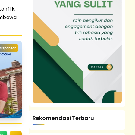
onflik,
embawa
ersponsor
Rekomendasi Terbaru