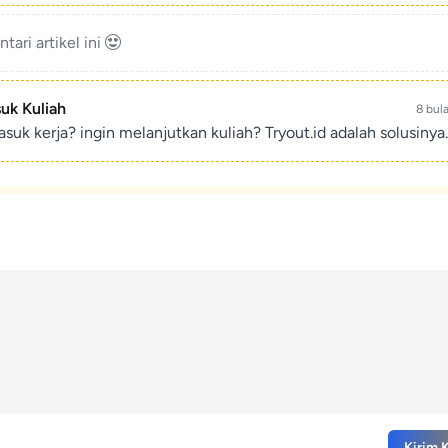
ari artikel ini
suk Kuliah
8 bul
suk kerja? ingin melanjutkan kuliah? Tryout.id adalah solusinya.
Kirim 