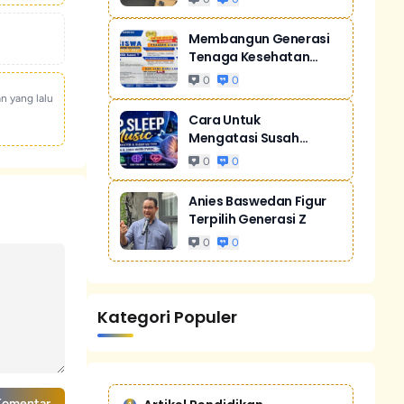
Membangun Generasi
Tenaga Kesehatan
Unggul Dan Men...
0
0
an yang lalu
Cara Untuk
Mengatasi Susah
Tidur Akibat Stres
0
0
Anies Baswedan Figur
Terpilih Generasi Z
0
0
Kategori Populer
Komentar