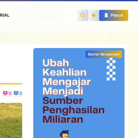
RIAL
Masuk
Search
Banner Bersponsor
0
0