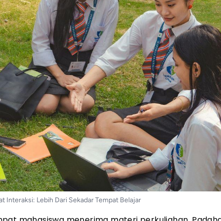
t Interaksi: Lebih Dari Sekadar Tempat Belajar
mpat mahasiswa menerima materi perkuliahan. Padahal