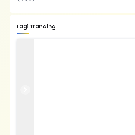
Lagi Tranding
Previous
Next