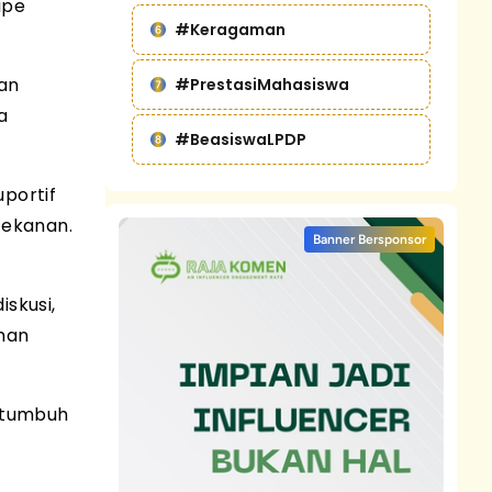
ipe
#Keragaman
ran
#PrestasiMahasiswa
a
#BeasiswaLPDP
portif
tekanan.
Banner Bersponsor
skusi,
ahan
g tumbuh