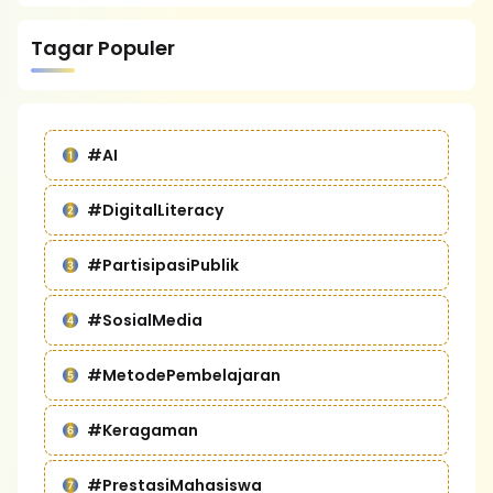
Tagar Populer
#AI
#DigitalLiteracy
#PartisipasiPublik
#SosialMedia
#MetodePembelajaran
#Keragaman
#PrestasiMahasiswa