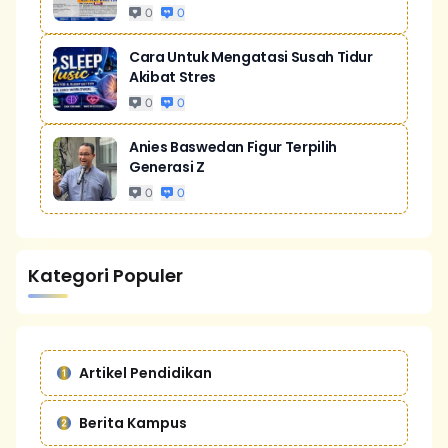
0
0
Cara Untuk Mengatasi Susah Tidur
Akibat Stres
0
0
Anies Baswedan Figur Terpilih
Generasi Z
0
0
Kategori Populer
Artikel Pendidikan
Berita Kampus