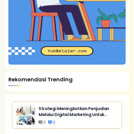
Rekomendasi Trending
Strategi Meningkatkan Penjualan
Melalui Digital Marketing Untuk
Bisnis Yang Lebih Kompetitif
0
0