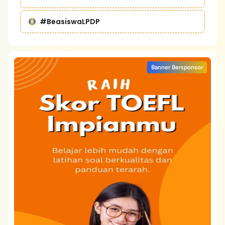
#BeasiswaLPDP
Banner Bersponsor