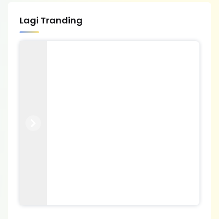
Lagi Tranding
Previous
Next