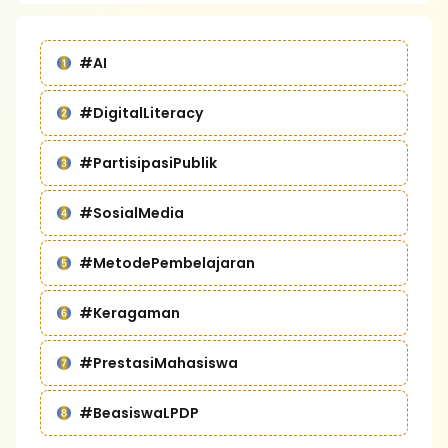
#AI
#DigitalLiteracy
#PartisipasiPublik
#SosialMedia
#MetodePembelajaran
#Keragaman
#PrestasiMahasiswa
#BeasiswaLPDP