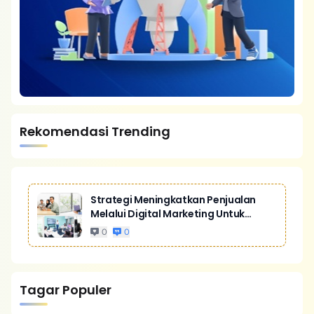
Rekomendasi Trending
Strategi Meningkatkan Penjualan
Melalui Digital Marketing Untuk
Bisnis Yang Lebih Kompetitif
0
0
Tagar Populer