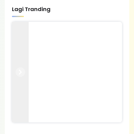
Lagi Tranding
Previous
Next