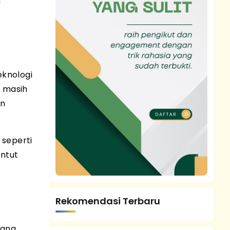
n
eknologi
l masih
an
 seperti
untut
Rekomendasi Terbaru
yang