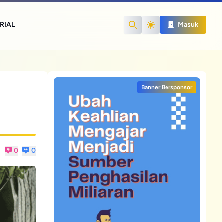
RIAL
Masuk
Search
Banner Bersponsor
0
0