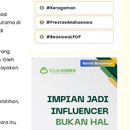
#Keragaman
asi
rutama di
#PrestasiMahasiswa
di
#BeasiswaLPDP
yang
. Oleh
Banner Bersponsor
payakan.
h
latihan,
ra itu,