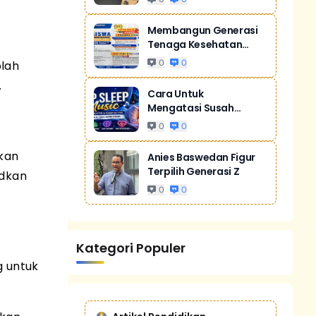
Membangun Generasi
Tenaga Kesehatan
Unggul Dan Men...
olah
0
0
.
Cara Untuk
Mengatasi Susah
Tidur Akibat Stres
0
0
kan
Anies Baswedan Figur
Terpilih Generasi Z
udkan
0
0
Kategori Populer
g untuk