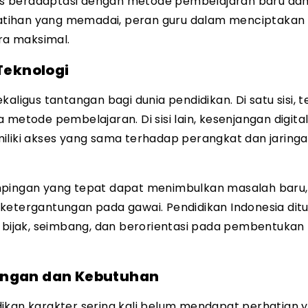
us beradaptasi dengan metode pembelajaran baru da
atihan yang memadai, peran guru dalam menciptakan
ara maksimal.
eknologi
gus tantangan bagi dunia pendidikan. Di satu sisi, t
tode pembelajaran. Di sisi lain, kesenjangan digita
iliki akses yang sama terhadap perangkat dan jaring
mpingan yang tepat dapat menimbulkan masalah baru,
ketergantungan pada gawai. Pendidikan Indonesia dit
ijak, seimbang, dan berorientasi pada pembentukan
angan dan Kebutuhan
ikan karakter sering kali belum mendapat perhatian 