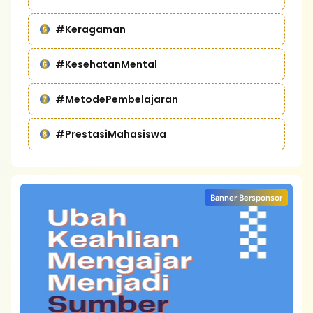
#Keragaman
#KesehatanMental
#MetodePembelajaran
#PrestasiMahasiswa
Banner Bersponsor