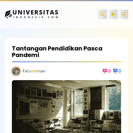
Open
Search
Tantangan Pendidikan Pasca
Pandemi
Faturahman
0
0