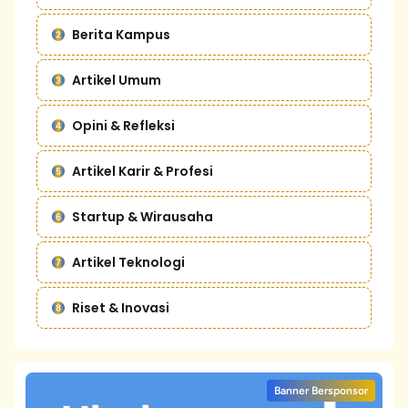
Berita Kampus
Artikel Umum
Opini & Refleksi
Artikel Karir & Profesi
Startup & Wirausaha
Artikel Teknologi
Riset & Inovasi
Banner Bersponsor