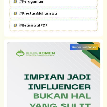
#Keragaman
#PrestasiMahasiswa
#BeasiswaLPDP
Banner Bersponsor