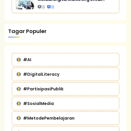
Bisnis Yang Lebih Kompetitif
0
0
Tagar Populer
#AI
#DigitalLiteracy
#PartisipasiPublik
#SosialMedia
#MetodePembelajaran