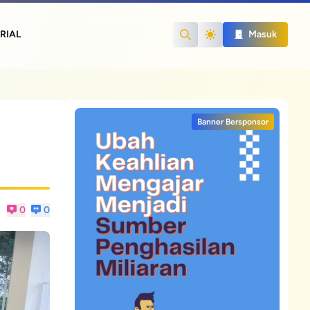
RIAL
Masuk
Search
Banner Bersponsor
0
0