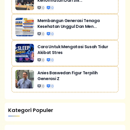
Kehormatan Dari Sill...
0
0
Membangun Generasi Tenaga
Kesehatan Unggul Dan Men...
0
0
Cara Untuk Mengatasi Susah Tidur
Akibat Stres
0
0
Anies Baswedan Figur Terpilih
Generasi Z
0
0
Kategori Populer