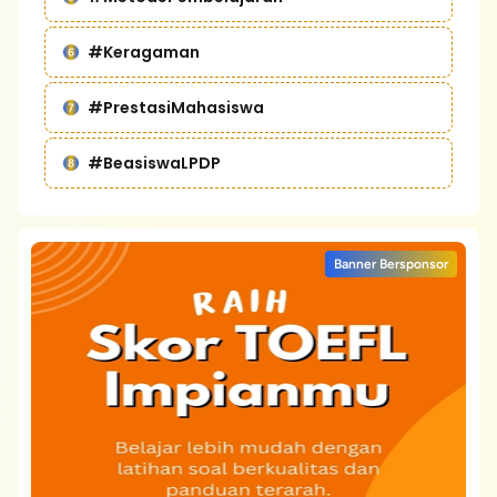
#Keragaman
#PrestasiMahasiswa
#BeasiswaLPDP
Banner Bersponsor