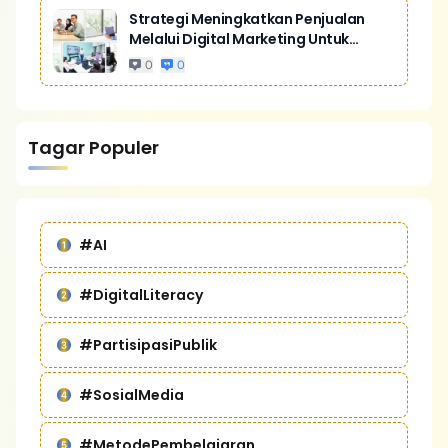
Strategi Meningkatkan Penjualan
Melalui Digital Marketing Untuk
Bisnis Yang Lebih Kompetitif
0
0
Tagar Populer
#AI
#DigitalLiteracy
#PartisipasiPublik
#SosialMedia
#MetodePembelajaran