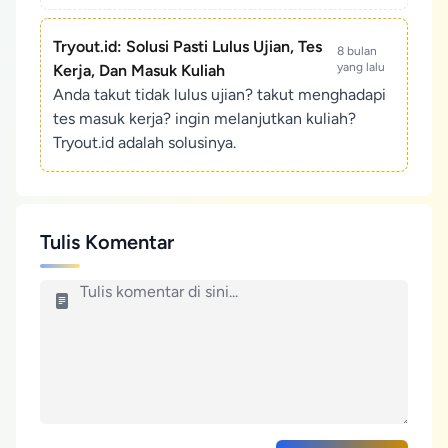
Tryout.id: Solusi Pasti Lulus Ujian, Tes
8 bulan
yang lalu
Kerja, Dan Masuk Kuliah
Anda takut tidak lulus ujian? takut menghadapi
tes masuk kerja? ingin melanjutkan kuliah?
Tryout.id adalah solusinya.
Tulis Komentar