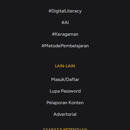
#DigitalLiteracy
#AI
#Keragaman
#MetodePembelajaran
LAIN-LAIN
Masuk/Daftar
Lupa Password
Pelaporan Konten
Advertorial
SYARAT & KETENTUAN