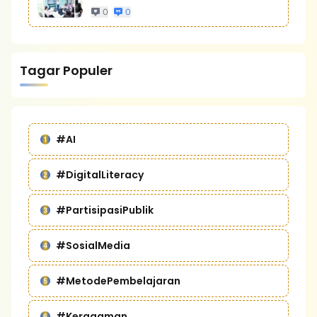
Bisnis Yang Lebih Kompetitif
0
0
Tagar Populer
#AI
#DigitalLiteracy
#PartisipasiPublik
#SosialMedia
#MetodePembelajaran
#Keragaman