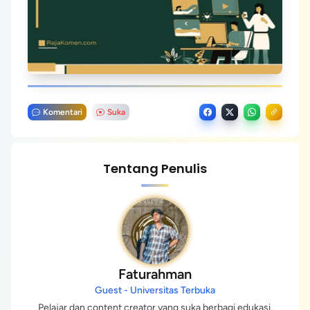
Komentari
Suka
Tentang Penulis
Faturahman
Guest - Universitas Terbuka
Pelajar dan content creator yang suka berbagi edukasi,