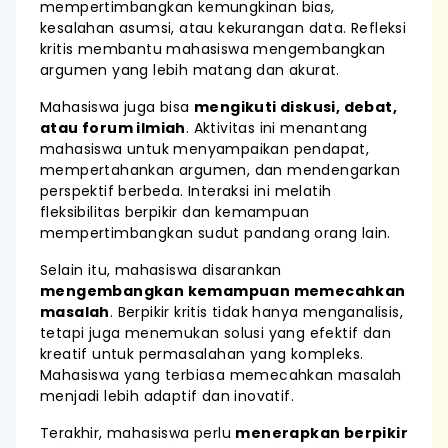
mempertimbangkan kemungkinan bias,
kesalahan asumsi, atau kekurangan data. Refleksi
kritis membantu mahasiswa mengembangkan
argumen yang lebih matang dan akurat.
Mahasiswa juga bisa
mengikuti diskusi, debat,
atau forum ilmiah
. Aktivitas ini menantang
mahasiswa untuk menyampaikan pendapat,
mempertahankan argumen, dan mendengarkan
perspektif berbeda. Interaksi ini melatih
fleksibilitas berpikir dan kemampuan
mempertimbangkan sudut pandang orang lain.
Selain itu, mahasiswa disarankan
mengembangkan kemampuan memecahkan
masalah
. Berpikir kritis tidak hanya menganalisis,
tetapi juga menemukan solusi yang efektif dan
kreatif untuk permasalahan yang kompleks.
Mahasiswa yang terbiasa memecahkan masalah
menjadi lebih adaptif dan inovatif.
Terakhir, mahasiswa perlu
menerapkan berpikir