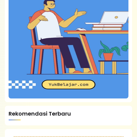
Rekomendasi Terbaru