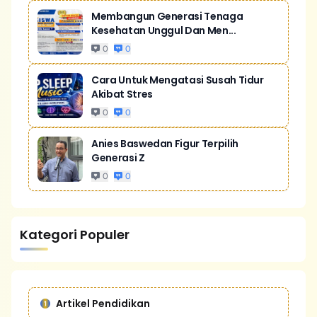
Membangun Generasi Tenaga
Kesehatan Unggul Dan Men...
0
0
Cara Untuk Mengatasi Susah Tidur
Akibat Stres
0
0
Anies Baswedan Figur Terpilih
Generasi Z
0
0
Kategori Populer
Artikel Pendidikan