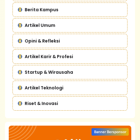
Berita Kampus
Artikel Umum
Opini & Refleksi
Artikel Karir & Profesi
Startup & Wirausaha
Artikel Teknologi
Riset & Inovasi
Banner Bersponsor