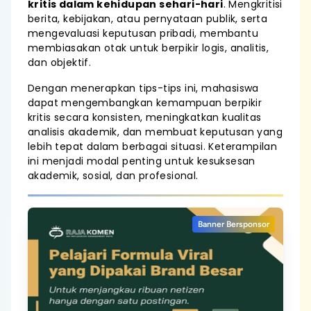
kritis dalam kehidupan sehari-hari
. Mengkritisi
berita, kebijakan, atau pernyataan publik, serta
mengevaluasi keputusan pribadi, membantu
membiasakan otak untuk berpikir logis, analitis,
dan objektif.
Dengan menerapkan tips-tips ini, mahasiswa
dapat mengembangkan kemampuan berpikir
kritis secara konsisten, meningkatkan kualitas
analisis akademik, dan membuat keputusan yang
lebih tepat dalam berbagai situasi. Keterampilan
ini menjadi modal penting untuk kesuksesan
akademik, sosial, dan profesional.
Banner Bersponsor