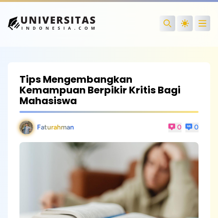
Open
Search
Tips Mengembangkan
Kemampuan Berpikir Kritis Bagi
Mahasiswa
Faturahman
0
0