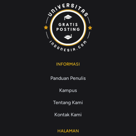
INFORMASI
Panduan Penulis
Kampus
Tentang Kami
Kontak Kami
HALAMAN