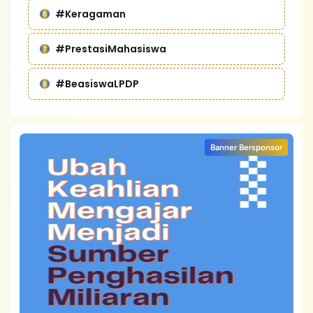
#Keragaman
#PrestasiMahasiswa
#BeasiswaLPDP
Banner Bersponsor