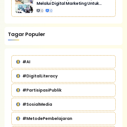
Melalui Digital Marketing Untuk
Bisnis Yang Lebih Kompetitif
0
0
Tagar Populer
#AI
#DigitalLiteracy
#PartisipasiPublik
#SosialMedia
#MetodePembelajaran