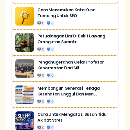
Cara Menemukan Kata Kunci
Trending Untuk SEO
0
0
Petualangan Liar Di Bukit Lawang:
Orangutan Sumatr...
0
0
Penganugerahan Gelar Profesor
Kehormatan Dari Sill...
0
0
Membangun Generasi Tenaga
Kesehatan Unggul Dan Men...
0
0
Cara Untuk Mengatasi Susah Tidur
Akibat Stres
0
0