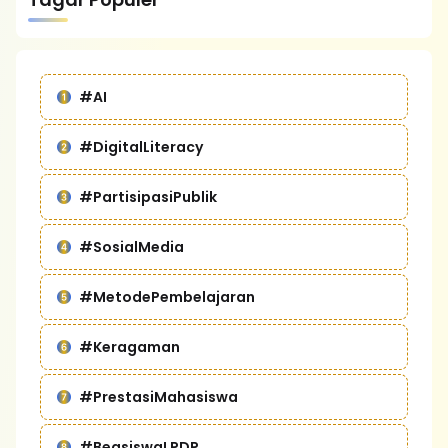
#AI
#DigitalLiteracy
#PartisipasiPublik
#SosialMedia
#MetodePembelajaran
#Keragaman
#PrestasiMahasiswa
#BeasiswaLPDP