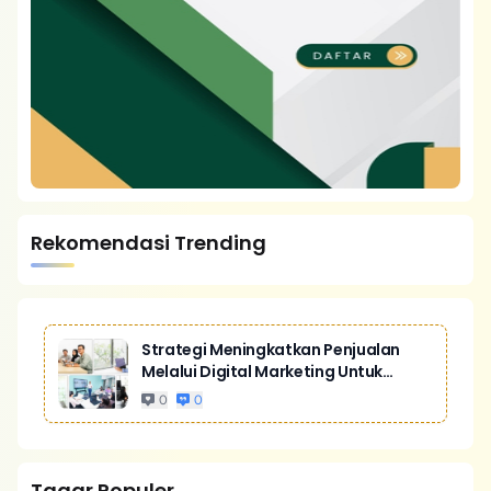
Rekomendasi Trending
Strategi Meningkatkan Penjualan
Melalui Digital Marketing Untuk
Bisnis Yang Lebih Kompetitif
0
0
Tagar Populer