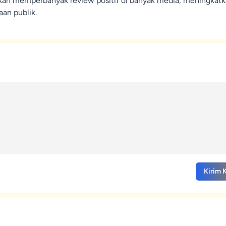
ikan memperbanyak review positif di banyak media, meningkat
an publik.
Kirim 