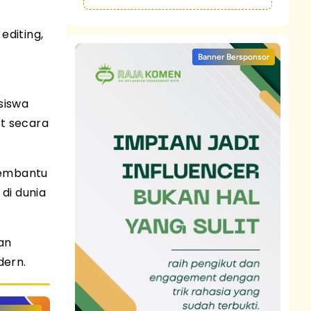
 editing,
Banner Bersponsor
siswa
et secara
membantu
di dunia
an
dern.