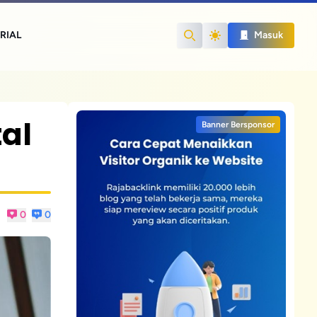
RIAL
Masuk
Search
al
Banner Bersponsor
0
0