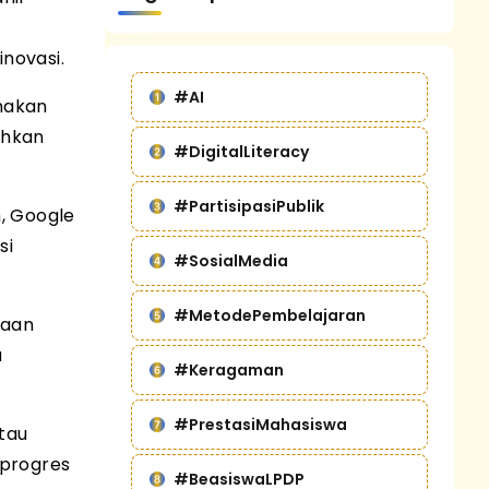
novasi.
#AI
nakan
ahkan
#DigitalLiteracy
#PartisipasiPublik
m, Google
si
#SosialMedia
#MetodePembelajaran
naan
a
#Keragaman
#PrestasiMahasiswa
atau
 progres
#BeasiswaLPDP