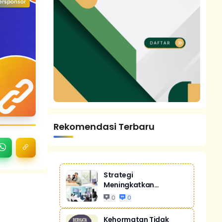
ersponsor
Rekomendasi Terbaru
Strategi
Meningkatkan
Penjualan Melalui
0
0
Digital Ma...
Kehormatan Tidak