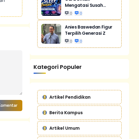
kan
Mengatasi Susah
Tidur Akibat Stres
0
0
Anies Baswedan Figur
Terpilih Generasi Z
0
0
Kategori Populer
Artikel Pendidikan
Komentar
Berita Kampus
Artikel Umum