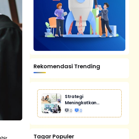
Rekomendasi Trending
Strategi
Meningkatkan
Penjualan Melalui
0
0
Digital Marketing
Untuk Bisnis Yang
Lebih Kompetitif
Tagar Populer
hir