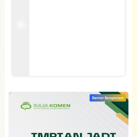
Previous
Next
Banner Bersponsor