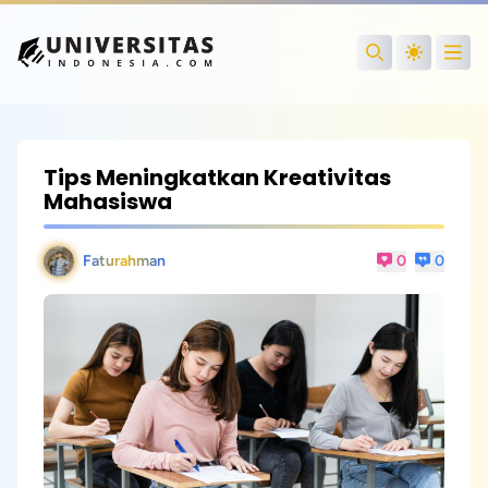
Open
Search
Tips Meningkatkan Kreativitas
Mahasiswa
Faturahman
0
0