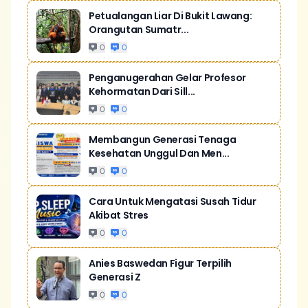
Petualangan Liar Di Bukit Lawang:
Orangutan Sumatr...
0
0
Penganugerahan Gelar Profesor
Kehormatan Dari Sill...
0
0
Membangun Generasi Tenaga
Kesehatan Unggul Dan Men...
0
0
Cara Untuk Mengatasi Susah Tidur
Akibat Stres
0
0
Anies Baswedan Figur Terpilih
Generasi Z
0
0