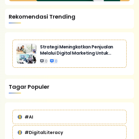
Rekomendasi Trending
Strategi Meningkatkan Penjualan
Melalui Digital Marketing Untuk
Bisnis Yang Lebih Kompetitif
0
0
Tagar Populer
#AI
#DigitalLiteracy