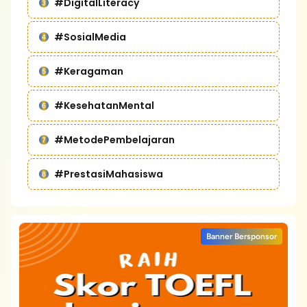
#DigitalLiteracy
#SosialMedia
#Keragaman
#KesehatanMental
#MetodePembelajaran
#PrestasiMahasiswa
Banner Bersponsor