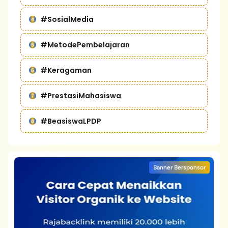
#SosialMedia
#MetodePembelajaran
#Keragaman
#PrestasiMahasiswa
#BeasiswaLPDP
Banner Bersponsor