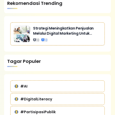
Rekomendasi Trending
Strategi Meningkatkan Penjualan
Melalui Digital Marketing Untuk
Bisnis Yang Lebih Kompetitif
0
0
Tagar Populer
#AI
#DigitalLiteracy
#PartisipasiPublik