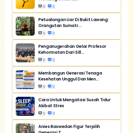
0
0
Petualangan Liar Di Bukit Lawang:
Orangutan Sumatr...
0
0
Penganugerahan Gelar Profesor
Kehormatan Dari Sill...
0
0
Membangun Generasi Tenaga
Kesehatan Unggul Dan Men...
0
0
Cara Untuk Mengatasi Susah Tidur
Akibat Stres
0
0
Anies Baswedan Figur Terpilih
Generasi Z