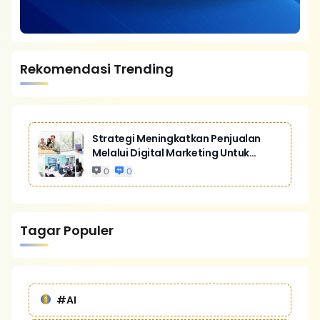
Rekomendasi Trending
Strategi Meningkatkan Penjualan
Melalui Digital Marketing Untuk
Bisnis Yang Lebih Kompetitif
0
0
Tagar Populer
#AI