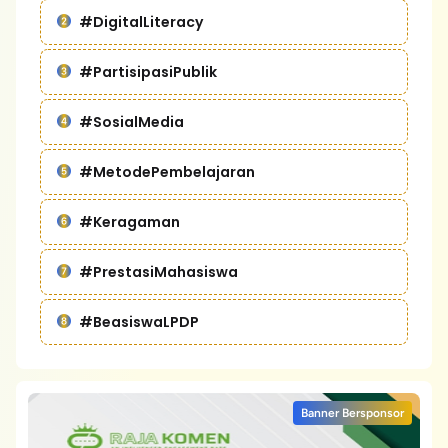
#DigitalLiteracy
#PartisipasiPublik
#SosialMedia
#MetodePembelajaran
#Keragaman
#PrestasiMahasiswa
#BeasiswaLPDP
Banner Bersponsor