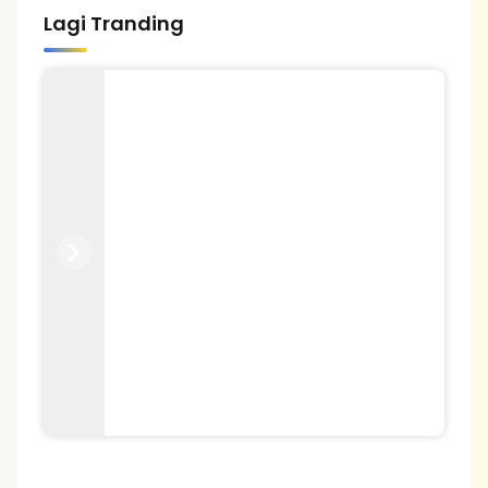
Lagi Tranding
Previous
Next