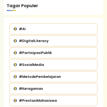
Tagar Populer
#AI
#DigitalLiteracy
#PartisipasiPublik
#SosialMedia
#MetodePembelajaran
#Keragaman
#PrestasiMahasiswa