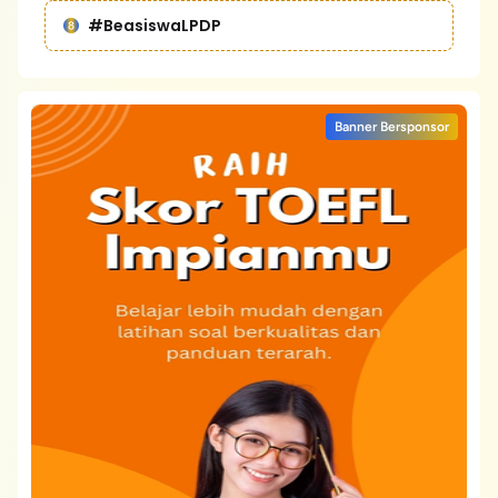
#BeasiswaLPDP
Banner Bersponsor