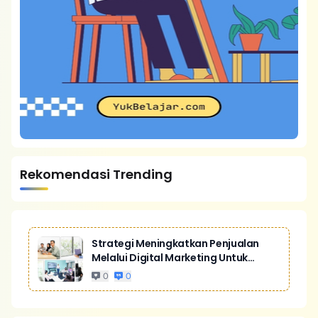
Rekomendasi Trending
Strategi Meningkatkan Penjualan
Melalui Digital Marketing Untuk
Bisnis Yang Lebih Kompetitif
0
0