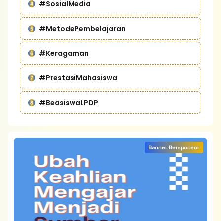
#SosialMedia
#MetodePembelajaran
#Keragaman
#PrestasiMahasiswa
#BeasiswaLPDP
Banner Bersponsor