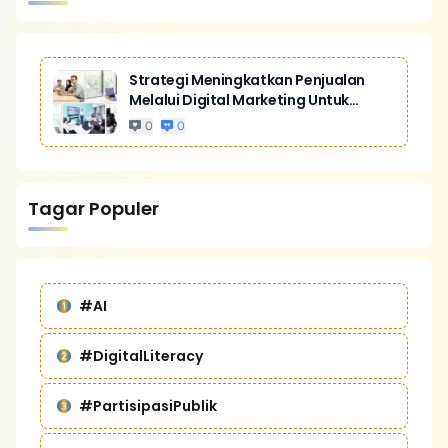
Strategi Meningkatkan Penjualan
Melalui Digital Marketing Untuk
Bisnis Yang Lebih Kompetitif
0
0
Tagar Populer
#AI
#DigitalLiteracy
#PartisipasiPublik