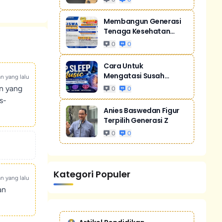
Membangun Generasi
Tenaga Kesehatan
Unggul Dan Men...
0
0
Cara Untuk
Mengatasi Susah
an yang lalu
Tidur Akibat Stres
un yang
0
0
s-
Anies Baswedan Figur
Terpilih Generasi Z
0
0
Kategori Populer
an yang lalu
an