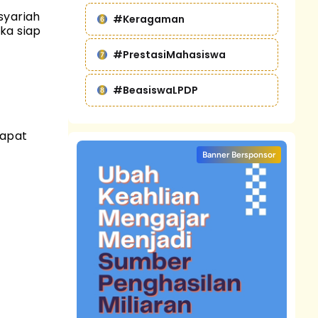
syariah
#Keragaman
ka siap
#PrestasiMahasiswa
#BeasiswaLPDP
apat
Banner Bersponsor