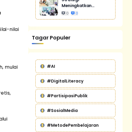
Meningkatkan
Penjualan Melalui
a
0
0
Digital Marketing
Untuk Bisnis Yang
ai-nilai
Lebih Kompetitif
Tagar Populer
#AI
, mulai
#DigitalLiteracy
tis,
#PartisipasiPublik
#SosialMedia
lui
#MetodePembelajaran