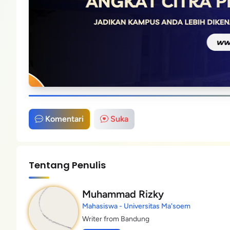
Komentari
Suka
Tentang Penulis
Muhammad Rizky
Mahasiswa - Universitas Ma'soem
Writer from Bandung