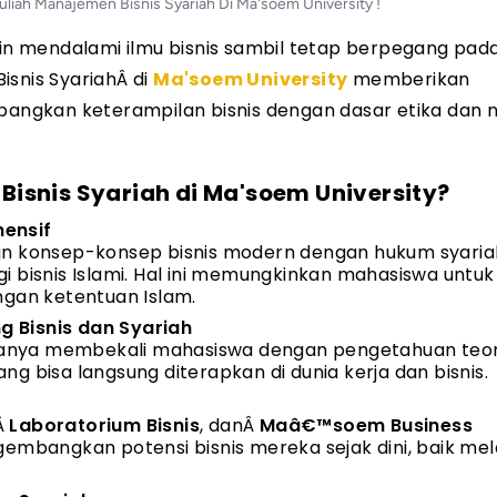
Kuliah Manajemen Bisnis Syariah Di Ma'soem University !
in mendalami ilmu bisnis sambil tetap berpegang pad
snis Syariah
Â
di
Ma'soem University
memberikan
gkan keterampilan bisnis dengan dasar etika dan nil
isnis Syariah di Ma'soem University?
hensif
an konsep-konsep bisnis modern dengan hukum syariah
 bisnis Islami. Hal ini memungkinkan mahasiswa untuk
ngan ketentuan Islam.
 Bisnis dan Syariah
anya membekali mahasiswa dengan pengetahuan teore
g bisa langsung diterapkan di dunia kerja dan bisnis.
Â
Laboratorium Bisnis
, dan
Â
Maâ€™soem Business
angkan potensi bisnis mereka sejak dini, baik mela