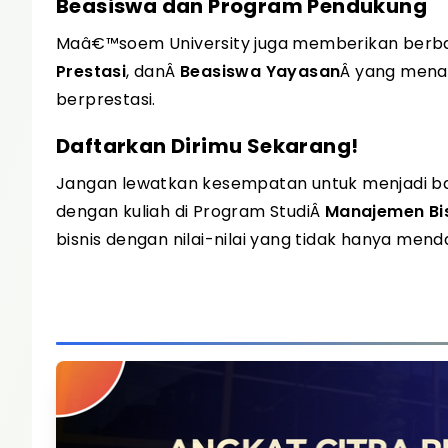
Beasiswa dan Program Pendukung
Maâ€™soem University juga memberikan berb
Prestasi
, dan
Â
Beasiswa Yayasan
Â
yang menaw
berprestasi.
Daftarkan Dirimu Sekarang!
Jangan lewatkan kesempatan untuk menjadi bagi
dengan kuliah di Program Studi
Â
Manajemen Bis
bisnis dengan nilai-nilai yang tidak hanya mend