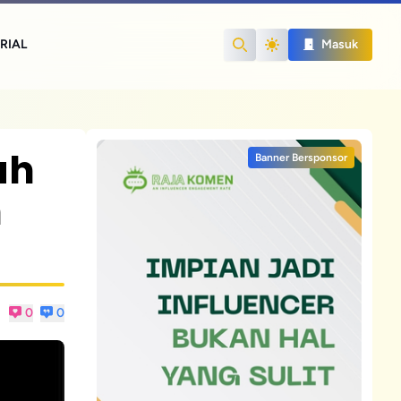
RIAL
Masuk
Search
ah
Banner Bersponsor
m
0
0