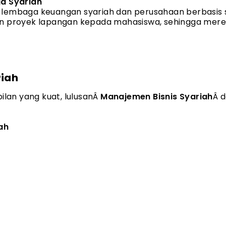
a Syariah
 lembaga keuangan syariah dan perusahaan berbasis 
proyek lapangan kepada mahasiswa, sehingga mere
riah
lan yang kuat, lulusan
Â
Manajemen Bisnis Syariah
Â
d
ah