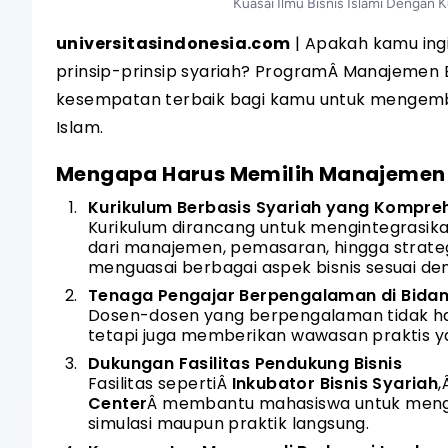
Kuasai Ilmu Bisnis Islami Dengan 
universitasindonesia.com
| Apakah kamu ing
prinsip-prinsip syariah? Program
Â
Manajemen Bi
kesempatan terbaik bagi kamu untuk mengemban
Islam.
Mengapa Harus Memilih Manajemen B
Kurikulum Berbasis Syariah yang Kompre
Kurikulum dirancang untuk mengintegrasik
dari manajemen, pemasaran, hingga strategi
menguasai berbagai aspek bisnis sesuai de
Tenaga Pengajar Berpengalaman di Bidang
Dosen-dosen yang berpengalaman tidak h
tetapi juga memberikan wawasan praktis yan
Dukungan Fasilitas Pendukung Bisnis
Fasilitas seperti
Â
Inkubator Bisnis Syariah
,
Center
Â
membantu mahasiswa untuk mengemb
simulasi maupun praktik langsung.