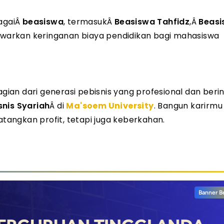
agai
Â
beasiswa
, termasuk
Â
Beasiswa Tahfidz
,
Â
Beas
arkan keringanan biaya pendidikan bagi mahasiswa
an dari generasi pebisnis yang profesional dan berin
nis Syariah
Â
di
Ma'soem University
. Bangun karirmu 
atangkan profit, tetapi juga keberkahan.
Banner B