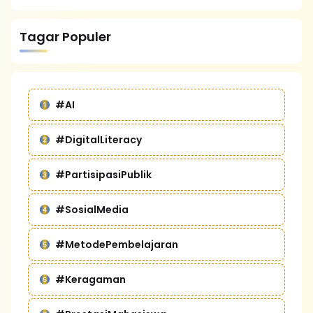
Tagar Populer
#AI
#DigitalLiteracy
#PartisipasiPublik
#SosialMedia
#MetodePembelajaran
#Keragaman