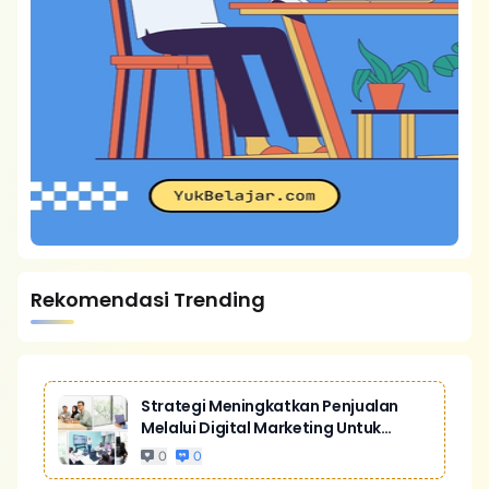
Rekomendasi Trending
Strategi Meningkatkan Penjualan
Melalui Digital Marketing Untuk
Bisnis Yang Lebih Kompetitif
0
0