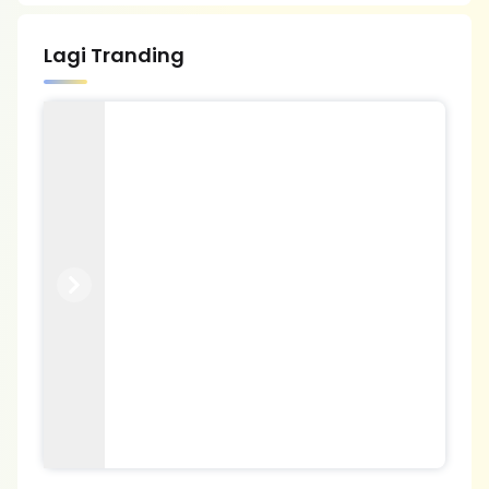
Lagi Tranding
Previous
Next