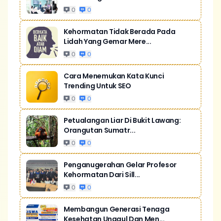
0
0
Kehormatan Tidak Berada Pada
Lidah Yang Gemar Mere...
0
0
Cara Menemukan Kata Kunci
Trending Untuk SEO
0
0
Petualangan Liar Di Bukit Lawang:
Orangutan Sumatr...
0
0
Penganugerahan Gelar Profesor
Kehormatan Dari Sill...
0
0
Membangun Generasi Tenaga
Kesehatan Unggul Dan Men...