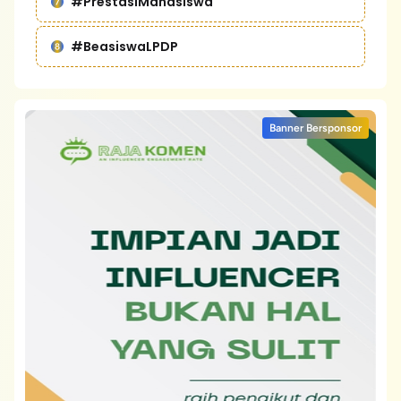
#PrestasiMahasiswa
#BeasiswaLPDP
Banner Bersponsor