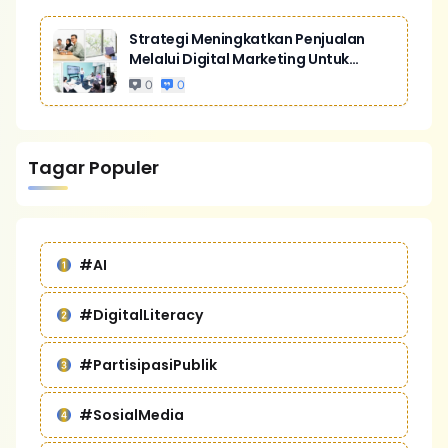
Strategi Meningkatkan Penjualan
Melalui Digital Marketing Untuk
Bisnis Yang Lebih Kompetitif
0
0
Tagar Populer
#AI
#DigitalLiteracy
#PartisipasiPublik
#SosialMedia