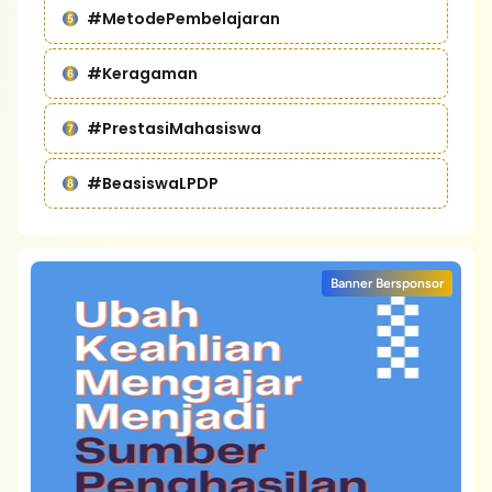
#MetodePembelajaran
#Keragaman
#PrestasiMahasiswa
#BeasiswaLPDP
Banner Bersponsor