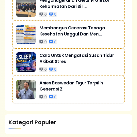
Penganugerahan Gelar Profesor
Kehormatan Dari Sill...
0
0
Membangun Generasi Tenaga
Kesehatan Unggul Dan Men...
0
0
Cara Untuk Mengatasi Susah Tidur
Akibat Stres
0
0
Anies Baswedan Figur Terpilih
Generasi Z
0
0
Kategori Populer