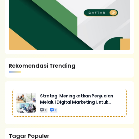
Rekomendasi Trending
Strategi Meningkatkan Penjualan
Melalui Digital Marketing Untuk
Bisnis Yang Lebih Kompetitif
0
0
Tagar Populer