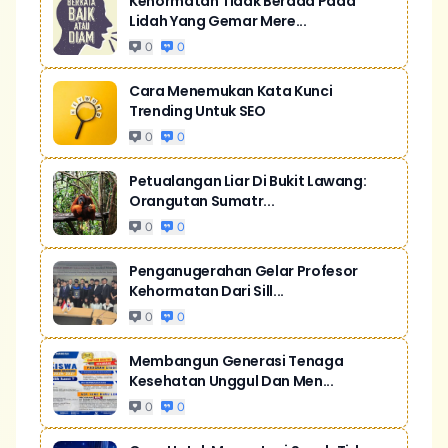
Kehormatan Tidak Berada Pada
Lidah Yang Gemar Mere...
0
0
Cara Menemukan Kata Kunci
Trending Untuk SEO
0
0
Petualangan Liar Di Bukit Lawang:
Orangutan Sumatr...
0
0
Penganugerahan Gelar Profesor
Kehormatan Dari Sill...
0
0
Membangun Generasi Tenaga
Kesehatan Unggul Dan Men...
0
0