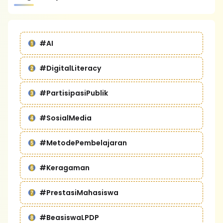
#AI
#DigitalLiteracy
#PartisipasiPublik
#SosialMedia
#MetodePembelajaran
#Keragaman
#PrestasiMahasiswa
#BeasiswaLPDP