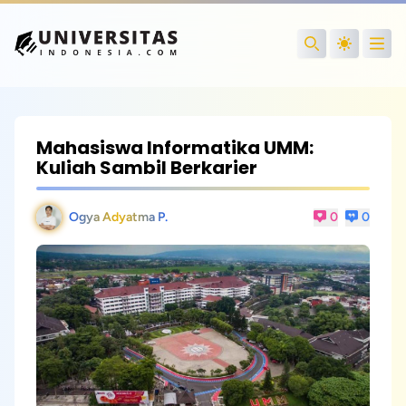
Open
Search
Mahasiswa Informatika UMM:
Kuliah Sambil Berkarier
Ogya Adyatma P.
0
0