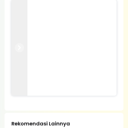
Previous
Next
Rekomendasi Lainnya