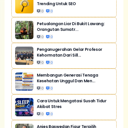
Trending Untuk SEO
0
0
Petualangan Liar Di Bukit Lawang:
Orangutan Sumatr...
0
0
Penganugerahan Gelar Profesor
Kehormatan Dari Sill...
0
0
Membangun Generasi Tenaga
Kesehatan Unggul Dan Men...
0
0
Cara Untuk Mengatasi Susah Tidur
Akibat Stres
0
0
Anies Baswedan Figur Terpilih