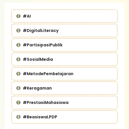
#AI
#DigitalLiteracy
#PartisipasiPublik
#SosialMedia
#MetodePembelajaran
#Keragaman
#PrestasiMahasiswa
#BeasiswaLPDP