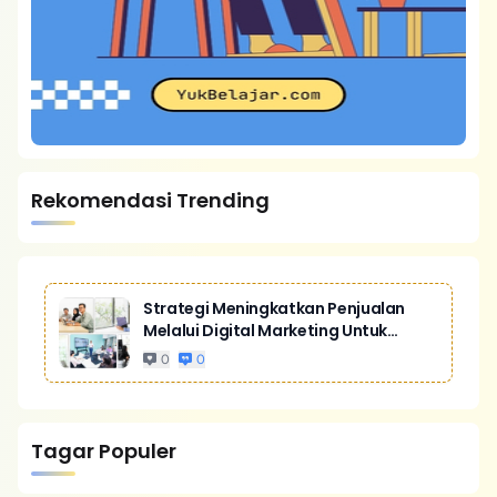
Rekomendasi Trending
Strategi Meningkatkan Penjualan
Melalui Digital Marketing Untuk
Bisnis Yang Lebih Kompetitif
0
0
Tagar Populer