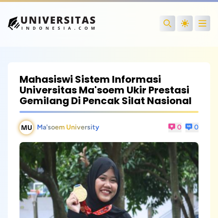
Open
Search
Mahasiswi Sistem Informasi
Universitas Ma'soem Ukir Prestasi
Gemilang Di Pencak Silat Nasional
Ma'soem University
0
0