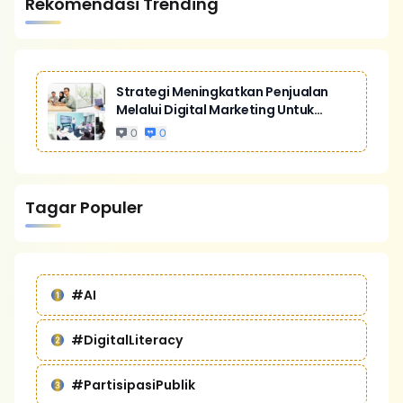
Rekomendasi Trending
Strategi Meningkatkan Penjualan
Melalui Digital Marketing Untuk
Bisnis Yang Lebih Kompetitif
0
0
Tagar Populer
#AI
#DigitalLiteracy
#PartisipasiPublik