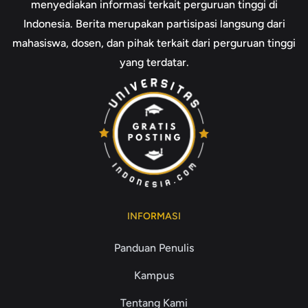
menyediakan informasi terkait perguruan tinggi di
Indonesia. Berita merupakan partisipasi langsung dari
mahasiswa, dosen, dan pihak terkait dari perguruan tinggi
yang terdatar.
INFORMASI
Panduan Penulis
Kampus
Tentang Kami