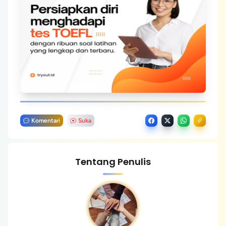
Komentari
Suka
Tentang Penulis