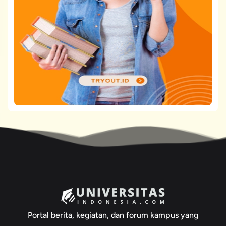
Portal berita, kegiatan, dan forum kampus yang