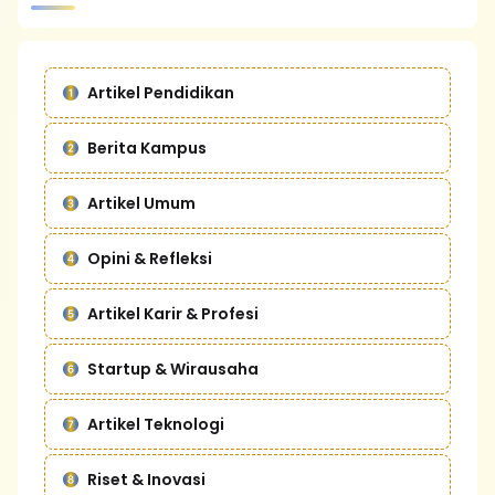
Artikel Pendidikan
Berita Kampus
Artikel Umum
Opini & Refleksi
Artikel Karir & Profesi
Startup & Wirausaha
Artikel Teknologi
Riset & Inovasi