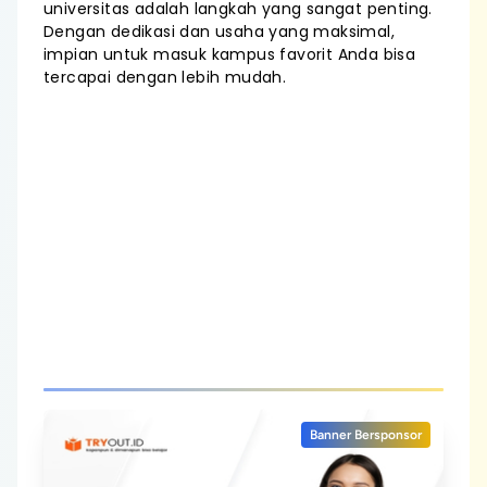
universitas adalah langkah yang sangat penting.
Dengan dedikasi dan usaha yang maksimal,
impian untuk masuk kampus favorit Anda bisa
tercapai dengan lebih mudah.
Banner Bersponsor