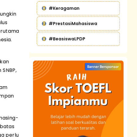
#Keragaman
mungkin
lus
#PrestasiMahasiswa
terutama
#BeasiswaLPDP
esia.
ikan
Banner Bersponsor
n SNBP,
ram
 umpan
 masing-
 batas
ga perlu