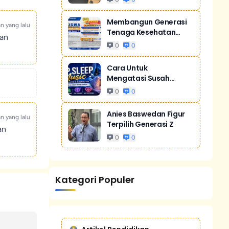
Membangun Generasi
an yang lalu
Tenaga Kesehatan
kan
Unggul Dan Men...
0
0
Cara Untuk
Mengatasi Susah
Tidur Akibat Stres
0
0
Anies Baswedan Figur
an yang lalu
Terpilih Generasi Z
an
0
0
Kategori Populer