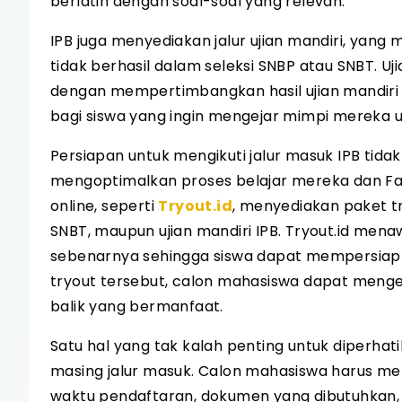
berlatih dengan soal-soal yang relevan.
IPB juga menyediakan jalur ujian mandiri, ya
tidak berhasil dalam seleksi SNBP atau SNBT. U
dengan mempertimbangkan hasil ujian mandiri ya
bagi siswa yang ingin mengejar mimpi mereka unt
Persiapan untuk mengikuti jalur masuk IPB tid
mengoptimalkan proses belajar mereka dan Fam
online, seperti
Tryout.id
, menyediakan paket t
SNBT, maupun ujian mandiri IPB. Tryout.id mena
sebenarnya sehingga siswa dapat mempersiapk
tryout tersebut, calon mahasiswa dapat men
balik yang bermanfaat.
Satu hal yang tak kalah penting untuk diperha
masing jalur masuk. Calon mahasiswa harus m
waktu pendaftaran, dokumen yang dibutuhkan, se