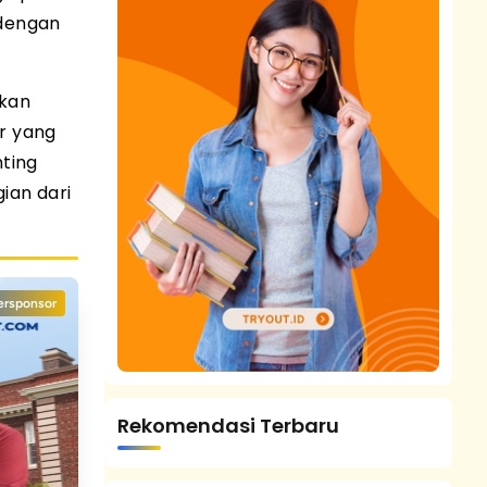
 dengan
akan
ar yang
nting
ian dari
ersponsor
Rekomendasi Terbaru