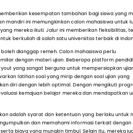
ng memberikan kesempatan tambahan bagi siswa yang 
jian mandiri ini memungkinkan calon mahasiswa untuk lu
ng mereka ikuti. Jalur ini memberikan fleksibilitas, 
uk berkuliah di salah satu universitas terbaik di Indon
ak boleh dianggap remeh. Calon mahasiswa perlu
iliar dengan materi ujian. Beberapa platform pendid
ryout yang sangat berguna untuk mempersiapkan ujia
warkan latihan soal yang mirip dengan soal ujian yang
an diri dengan lebih optimal. Dengan mengikuti prog
gevaluasi kemajuan belajar mereka dan mendapatkan
tikan adalah syarat dan ketentuan yang berlaku untuk
engumpulkan dan memahami informasi terkait dengan
rta biaya yang mungkin timbul. Selain itu, mereka ju