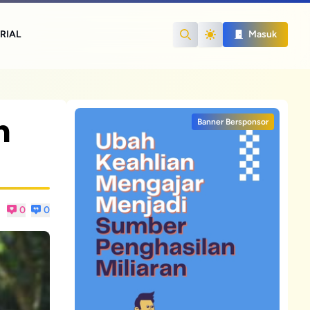
RIAL
Masuk
Search
n
Banner Bersponsor
0
0