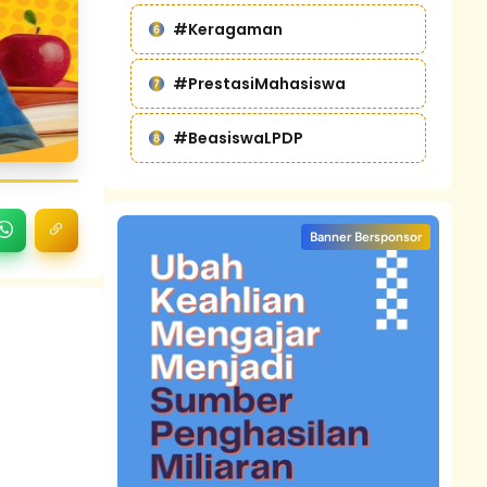
#Keragaman
#PrestasiMahasiswa
#BeasiswaLPDP
Banner Bersponsor