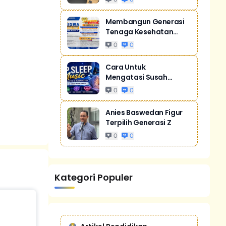
Membangun Generasi
Tenaga Kesehatan
Unggul Dan Men...
0
0
Cara Untuk
Mengatasi Susah
Tidur Akibat Stres
0
0
Anies Baswedan Figur
Terpilih Generasi Z
0
0
Kategori Populer