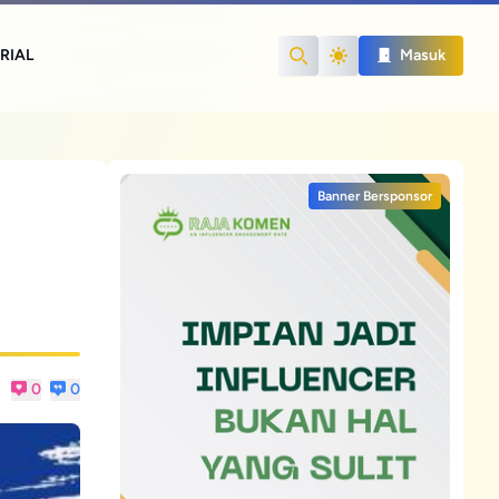
RIAL
Masuk
Search
Banner Bersponsor
n
0
0