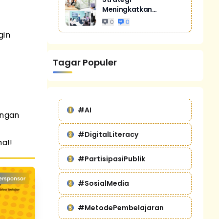
Meningkatkan
Penjualan Melalui
0
0
Digital Marketing
gin
Untuk Bisnis Yang
Lebih Kompetitif
Tagar Populer
#AI
engan
#DigitalLiteracy
ma!!
#PartisipasiPublik
ersponsor
#SosialMedia
#MetodePembelajaran