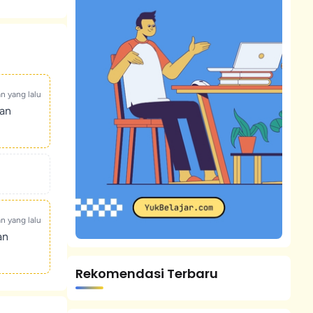
an yang lalu
kan
an yang lalu
an
Rekomendasi Terbaru