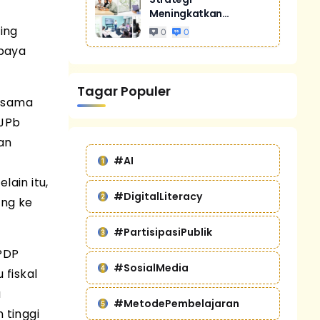
Meningkatkan
Penjualan Melalui
ing
0
0
Digital Marketing
upaya
Untuk Bisnis Yang
Lebih Kompetitif
Tagar Populer
ersama
DJPb
an
#AI
ain itu,
#DigitalLiteracy
eng ke
#PartisipasiPublik
LPDP
#SosialMedia
fiskal
a
#MetodePembelajaran
 tinggi