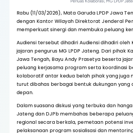
Perluas Kolaborasi, MG LPDP Jat
Rabu (11/03/2026), Mata Garuda LPDP Jawa Te
dengan Kantor Wilayah Direktorat Jenderal P
memperkuat sinergi dan membuka peluang ke
Audiensi tersebut dihadiri Audiensi dihadiri o
jajaran pengurus MG LPDP Jateng. Dari pihak K
Jawa Tengah, Bayu Andy Prasetya beserta jajar
peluang kerjasama program serta koordinasi 
kolaboratif antar kedua belah pihak yang juga 
turut dibahas berbagai bentuk dukungan yan
depan.
Dalam suasana diskusi yang terbuka dan hangat
Jateng dan DJPb membahas beberapa peluang ko
regional secara berkala, pemetaan potensi in
pelaksanaan program sosialisasi dan mentoring