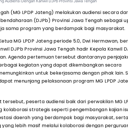
eng Audiensi Dengan Kanwil DJPb Provinsi Jawa Tengah
ngah (MG LPDP Jateng) melakukan audiensi secara dar
erbendaharaan (DJPb) Provinsi Jawa Tengah sebagai 
rja sama program yang berdampak bagi masyarakat.
leh Ketua MG LPDP Jateng periode 5.0, Dwi Hermawan, b
anwil DJPb Provinsi Jawa Tengah hadir Kepala Kanwil 
an.
Agenda pertemuan tersebut diantaranya penjajak
berbagai kegiatan yang dapat dikembangkan secara
memungkinkan untuk bekerjasama dengan pihak lain. Sel
g dapat menunjang pelaksanaan program MG LPDP Jat
 tersebut, peserta audiensi baik dari perwakilan MG 
laborasi strategis seperti pengembangan kajian isu 
vestasi daerah yang berdampak bagi masyarakat, sert
 yang lebih masif melalui kolaborasi dengan perguruan