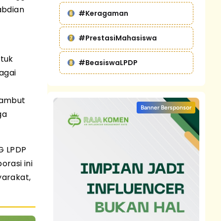
abdian
#Keragaman
#PrestasiMahasiswa
ntuk
#BeasiswaLPDP
agai
yambut
Banner Bersponsor
ga
MG LPDP
rasi ini
arakat,