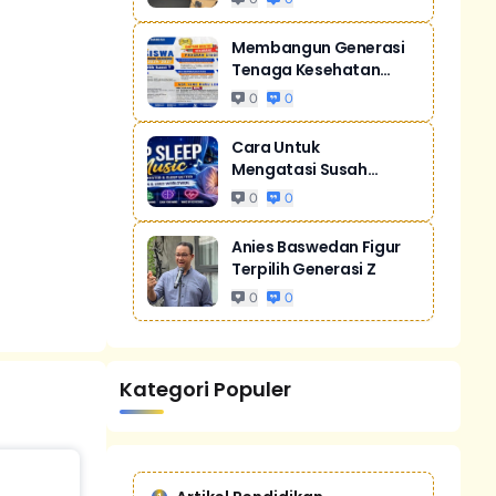
Membangun Generasi
Tenaga Kesehatan
Unggul Dan Men...
0
0
Cara Untuk
Mengatasi Susah
Tidur Akibat Stres
0
0
Anies Baswedan Figur
Terpilih Generasi Z
0
0
Kategori Populer