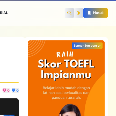
RIAL
Masuk
Search
Banner Bersponsor
0
0