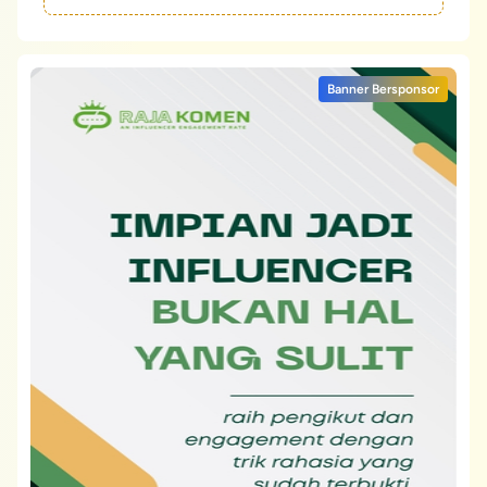
Banner Bersponsor