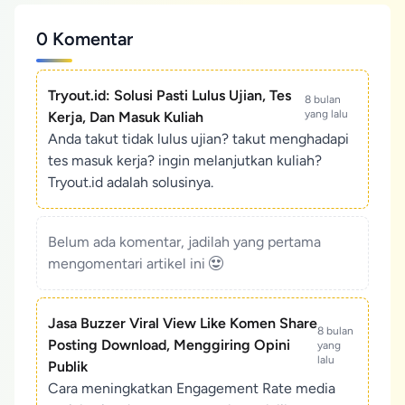
0 Komentar
Tryout.id: Solusi Pasti Lulus Ujian, Tes
8 bulan
yang lalu
Kerja, Dan Masuk Kuliah
Anda takut tidak lulus ujian? takut menghadapi
tes masuk kerja? ingin melanjutkan kuliah?
Tryout.id adalah solusinya.
Belum ada komentar, jadilah yang pertama
mengomentari artikel ini
Jasa Buzzer Viral View Like Komen Share
8 bulan
Posting Download, Menggiring Opini
yang
lalu
Publik
Cara meningkatkan Engagement Rate media