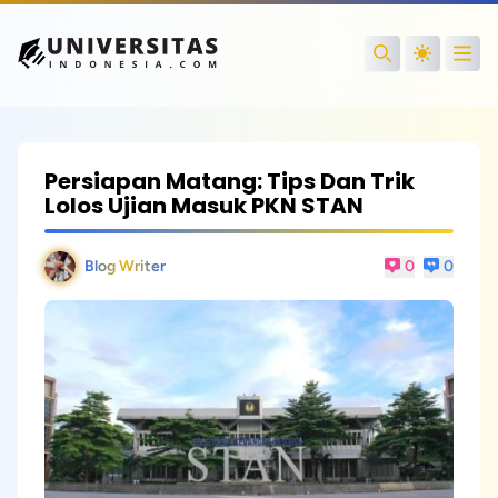
Open
Search
Persiapan Matang: Tips Dan Trik
Lolos Ujian Masuk PKN STAN
Blog Writer
0
0