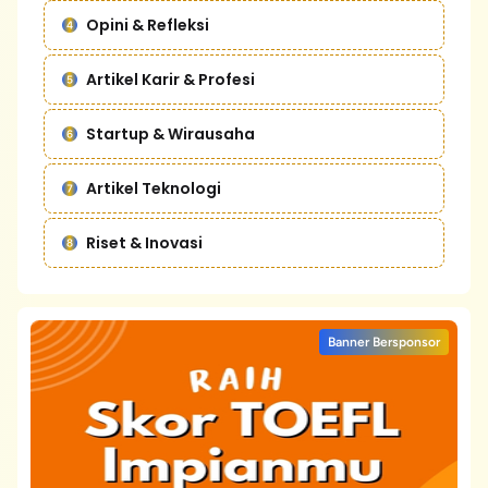
Opini & Refleksi
Artikel Karir & Profesi
Startup & Wirausaha
Artikel Teknologi
Riset & Inovasi
Banner Bersponsor