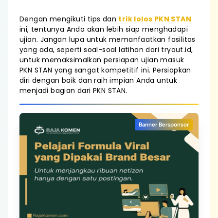
Dengan mengikuti tips dan
trik lolos PKN STAN
ini, tentunya Anda akan lebih siap menghadapi
ujian. Jangan lupa untuk memanfaatkan fasilitas
yang ada, seperti soal-soal latihan dari tryout.id,
untuk memaksimalkan persiapan ujian masuk
PKN STAN yang sangat kompetitif ini. Persiapkan
diri dengan baik dan raih impian Anda untuk
menjadi bagian dari PKN STAN.
Banner Bersponsor