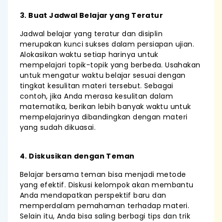
3. Buat Jadwal Belajar yang Teratur
Jadwal belajar yang teratur dan disiplin
merupakan kunci sukses dalam persiapan ujian.
Alokasikan waktu setiap harinya untuk
mempelajari topik-topik yang berbeda. Usahakan
untuk mengatur waktu belajar sesuai dengan
tingkat kesulitan materi tersebut. Sebagai
contoh, jika Anda merasa kesulitan dalam
matematika, berikan lebih banyak waktu untuk
mempelajarinya dibandingkan dengan materi
yang sudah dikuasai.
4. Diskusikan dengan Teman
Belajar bersama teman bisa menjadi metode
yang efektif. Diskusi kelompok akan membantu
Anda mendapatkan perspektif baru dan
memperdalam pemahaman terhadap materi.
Selain itu, Anda bisa saling berbagi tips dan trik