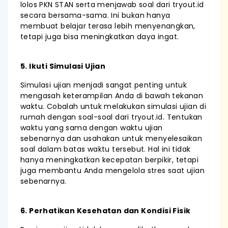
lolos PKN STAN serta menjawab soal dari tryout.id
secara bersama-sama. Ini bukan hanya
membuat belajar terasa lebih menyenangkan,
tetapi juga bisa meningkatkan daya ingat.
5. Ikuti Simulasi Ujian
Simulasi ujian menjadi sangat penting untuk
mengasah keterampilan Anda di bawah tekanan
waktu. Cobalah untuk melakukan simulasi ujian di
rumah dengan soal-soal dari tryout.id. Tentukan
waktu yang sama dengan waktu ujian
sebenarnya dan usahakan untuk menyelesaikan
soal dalam batas waktu tersebut. Hal ini tidak
hanya meningkatkan kecepatan berpikir, tetapi
juga membantu Anda mengelola stres saat ujian
sebenarnya.
6. Perhatikan Kesehatan dan Kondisi Fisik