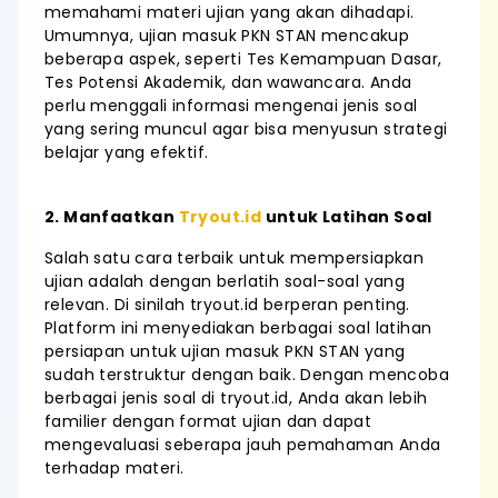
memahami materi ujian yang akan dihadapi.
Umumnya, ujian masuk PKN STAN mencakup
beberapa aspek, seperti Tes Kemampuan Dasar,
Tes Potensi Akademik, dan wawancara. Anda
perlu menggali informasi mengenai jenis soal
yang sering muncul agar bisa menyusun strategi
belajar yang efektif.
2. Manfaatkan
Tryout.id
untuk Latihan Soal
Salah satu cara terbaik untuk mempersiapkan
ujian adalah dengan berlatih soal-soal yang
relevan. Di sinilah tryout.id berperan penting.
Platform ini menyediakan berbagai soal latihan
persiapan untuk ujian masuk PKN STAN yang
sudah terstruktur dengan baik. Dengan mencoba
berbagai jenis soal di tryout.id, Anda akan lebih
familier dengan format ujian dan dapat
mengevaluasi seberapa jauh pemahaman Anda
terhadap materi.