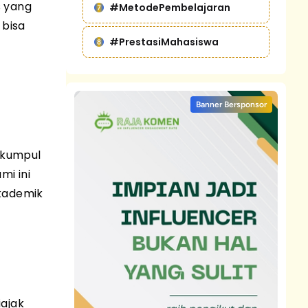
s yang
#MetodePembelajaran
 bisa
#PrestasiMahasiswa
Banner Bersponsor
erkumpul
i ini
akademik
iajak