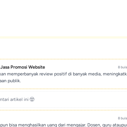
- Jasa Promosi Website
8 bul
ikan memperbanyak review positif di banyak media, meningkat
an publik.
ari artikel ini
8 bul
apun bisa menghasilkan uang dari mengajar. Dosen, guru ataup