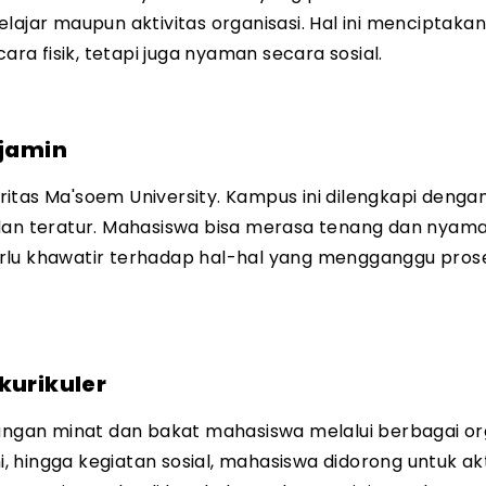
lajar maupun aktivitas organisasi. Hal ini menciptaka
a fisik, tetapi juga nyaman secara sosial.
jamin
itas Ma'soem University. Kampus ini dilengkapi denga
 dan teratur. Mahasiswa bisa merasa tenang dan nyam
rlu khawatir terhadap hal-hal yang mengganggu pros
kurikuler
gan minat dan bakat mahasiswa melalui berbagai org
i, hingga kegiatan sosial, mahasiswa didorong untuk akt