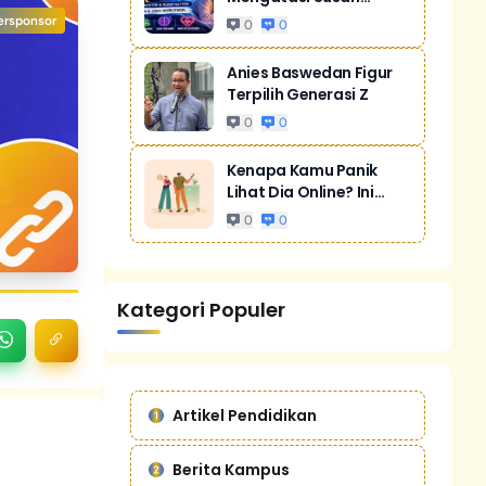
Tidur Akibat Stres
ersponsor
0
0
Anies Baswedan Figur
Terpilih Generasi Z
0
0
Kenapa Kamu Panik
Lihat Dia Online? Ini
Bukan Cuma...
0
0
Kategori Populer
Artikel Pendidikan
Berita Kampus