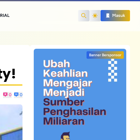
RIAL
Masuk
Search
Banner Bersponsor
ty!
0
0