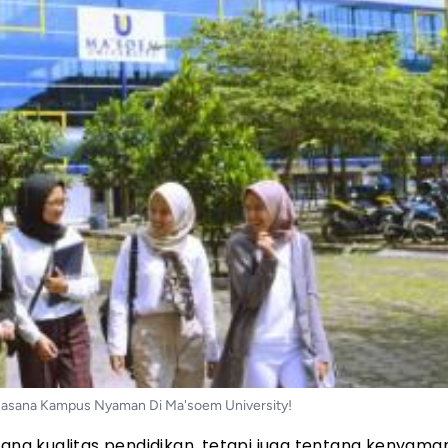
uasana Kampus Nyaman Di Ma'soem University!
tang kualitas pendidikan, tetapi juga tentang kenyam