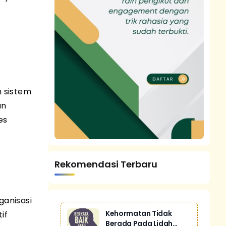
n
n sistem
an
es
Rekomendasi Terbaru
anisasi
Kehormatan Tidak
if
Berada Pada Lidah