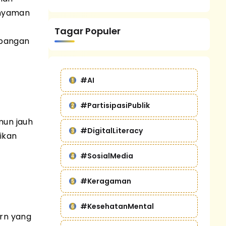
 nyaman
Tagar Populer
mbangan
#AI
#PartisipasiPublik
mun jauh
#DigitalLiteracy
rikan
#SosialMedia
#Keragaman
#KesehatanMental
ern yang