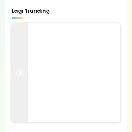
Lagi Tranding
Previous
Next