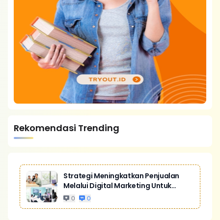
Rekomendasi Trending
Strategi Meningkatkan Penjualan
Melalui Digital Marketing Untuk
Bisnis Yang Lebih Kompetitif
0
0