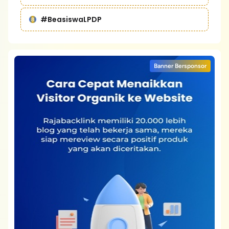
#BeasiswaLPDP
Banner Bersponsor