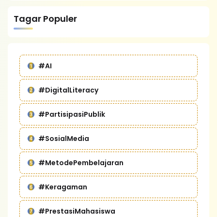
Tagar Populer
#AI
#DigitalLiteracy
#PartisipasiPublik
#SosialMedia
#MetodePembelajaran
#Keragaman
#PrestasiMahasiswa