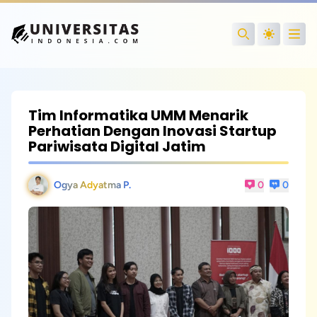
Open
Search
Tim Informatika UMM Menarik
Perhatian Dengan Inovasi Startup
Pariwisata Digital Jatim
Ogya Adyatma P.
0
0