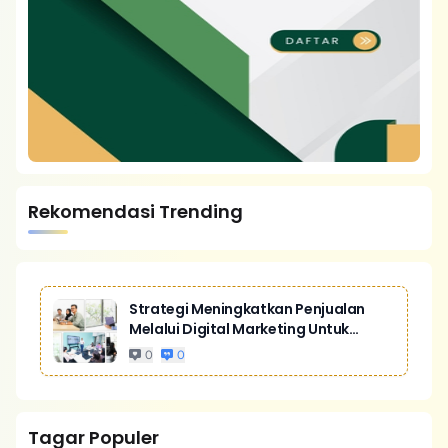
Rekomendasi Trending
Strategi Meningkatkan Penjualan
Melalui Digital Marketing Untuk
Bisnis Yang Lebih Kompetitif
0
0
Tagar Populer