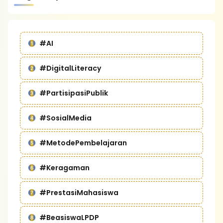
#AI
#DigitalLiteracy
#PartisipasiPublik
#SosialMedia
#MetodePembelajaran
#Keragaman
#PrestasiMahasiswa
#BeasiswaLPDP