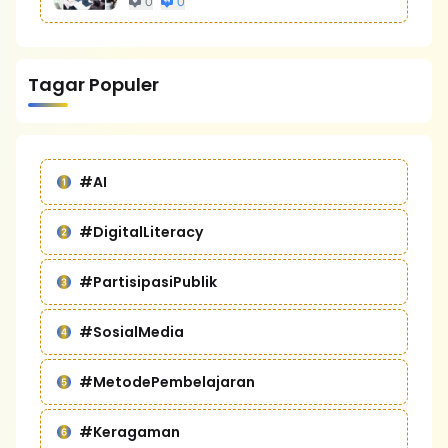
0
0
Tagar Populer
#AI
#DigitalLiteracy
#PartisipasiPublik
#SosialMedia
#MetodePembelajaran
#Keragaman