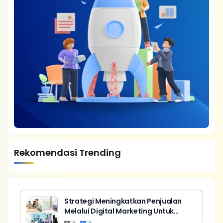
Rekomendasi Trending
Strategi Meningkatkan Penjualan
Melalui Digital Marketing Untuk
Bisnis Yang Lebih Kompetitif