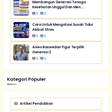
Membangun Generasi Tenaga
Kesehatan Unggul Dan Men...
0
0
Cara Untuk Mengatasi Susah Tidur
Akibat Stres
0
0
Anies Baswedan Figur Terpilih
Generasi Z
0
0
Kategori Populer
Artikel Pendidikan