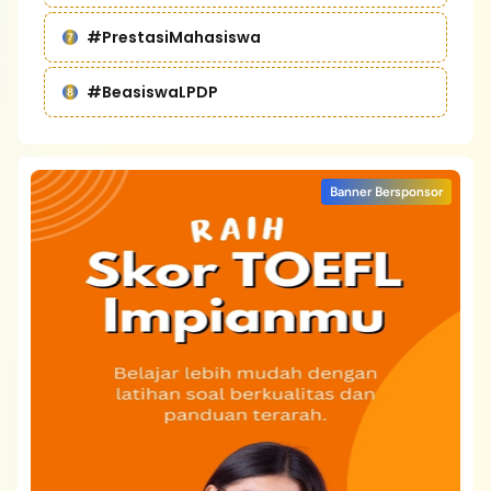
#PrestasiMahasiswa
#BeasiswaLPDP
Banner Bersponsor