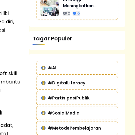
Meningkatkan
Penjualan Melalui
liki
0
0
Digital Marketing
 diri,
Untuk Bisnis Yang
asi
Lebih Kompetitif
Tagar Populer
#AI
t skill
membantu
#DigitalLiteracy
a
#PartisipasiPublik
n
#SosialMedia
padat,
#MetodePembelajaran
tal.