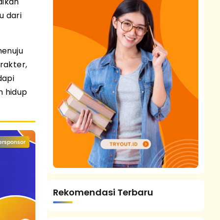
aikan
u dari
menuju
rakter,
dapi
n hidup
ersponsor
Rekomendasi Terbaru