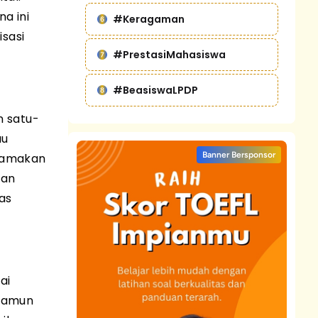
a ini
#Keragaman
sasi
#PrestasiMahasiswa
#BeasiswaLPDP
n satu-
au
Banner Bersponsor
utamakan
gan
as
ai
 Namun