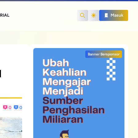
RIAL
Masuk
Search
Banner Bersponsor
a
0
0