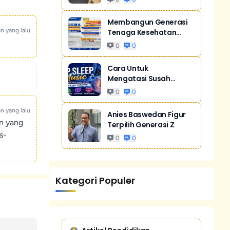
Membangun Generasi
an yang lalu
Tenaga Kesehatan
Unggul Dan Men...
0
0
Cara Untuk
Mengatasi Susah
Tidur Akibat Stres
0
0
an yang lalu
Anies Baswedan Figur
un yang
Terpilih Generasi Z
s-
0
0
Kategori Populer