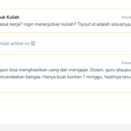
suk Kuliah
8 bul
suk kerja? ingin melanjutkan kuliah? Tryout.id adalah solusinya.
ari artikel ini
8 bul
apun bisa menghasilkan uang dari mengajar. Dosen, guru ataup
encerdaskan bangsa. Hanya buat konten 1 minggu, hasilnya teru