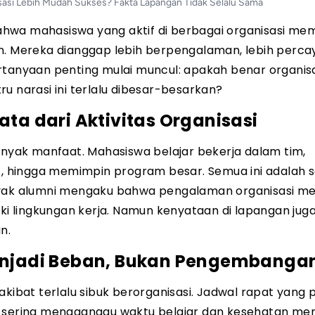
sasi Lebih Mudah Sukses? Fakta Lapangan Tidak Selalu Sama
wa mahasiswa yang aktif di berbagai organisasi memi
n. Mereka dianggap lebih berpengalaman, lebih percaya
rtanyaan penting mulai muncul: apakah benar organis
u narasi ini terlalu dibesar-besarkan?
a dari Aktivitas Organisasi
banyak manfaat. Mahasiswa belajar bekerja dalam tim,
f, hingga memimpin program besar. Semua ini adalah sof
anyak alumni mengaku bahwa pengalaman organisasi 
 lingkungan kerja. Namun kenyataan di lapangan jug
n.
Menjadi Beban, Bukan Pengembanga
akibat terlalu sibuk berorganisasi. Jadwal rapat yang 
l sering mengganggu waktu belajar dan kesehatan men