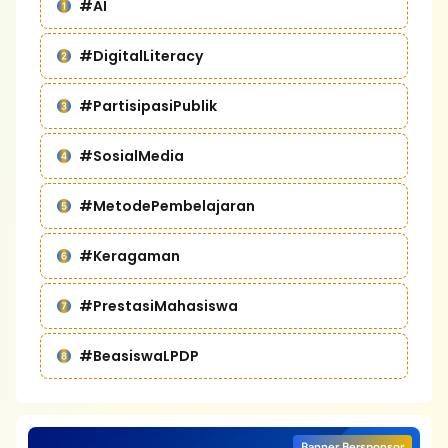
#AI
#DigitalLiteracy
#PartisipasiPublik
#SosialMedia
#MetodePembelajaran
#Keragaman
#PrestasiMahasiswa
#BeasiswaLPDP
Banner Bersponsor