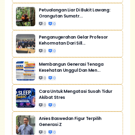
Petualangan Liar Di Bukit Lawang:
Orangutan Sumatr...
0
0
Penganugerahan Gelar Profesor
Kehormatan Dari Sill...
0
0
Membangun Generasi Tenaga
Kesehatan Unggul Dan Men...
0
0
Cara Untuk Mengatasi Susah Tidur
Akibat Stres
0
0
Anies Baswedan Figur Terpilih
Generasi Z
0
0