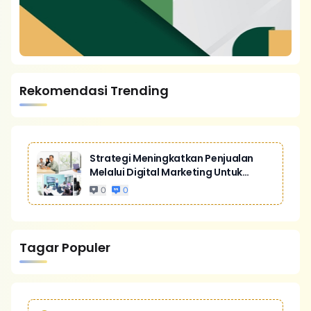
Rekomendasi Trending
Strategi Meningkatkan Penjualan
Melalui Digital Marketing Untuk
Bisnis Yang Lebih Kompetitif
0
0
Tagar Populer