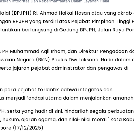
egaskan Integritas Dan Kebermanfaatan Dalam Layanan Halal
lal (BPJPH) RI, Ahmad Haikal Hasan atau yang akrab 
ungan BPJPH yang terdiri atas Pejabat Pimpinan Tinggi
elantikan berlangsung di Gedung BPJPH, Jalan Raya Po
BPJPH Muhammad Aqil Irham, dan Direktur Pengadaan d
awaian Negara (BKN) Paulus Dwi Laksono. Hadir dalam 
, serta jajaran pejabat administrator dan pengawas di
para pejabat terlantik bahwa integritas dan
s menjadi fondasi utama dalam menjalankan amanah 
, serta yang hadir di sini, hindarilah segala perbuata
hukum, ajaran agama, dan nilai-nilai moral." kata Bab
sore (17/12/2025).