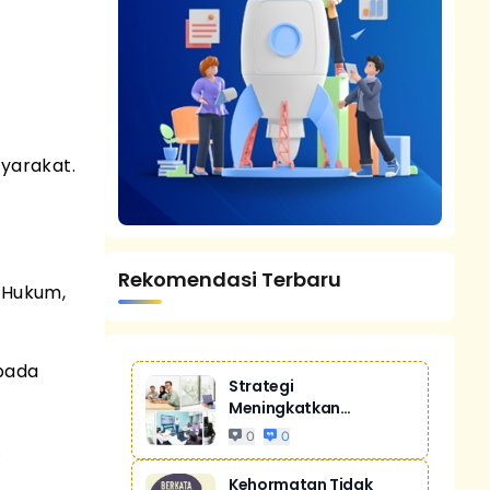
yarakat.
Rekomendasi Terbaru
 Hukum,
 pada
Strategi
Meningkatkan
Penjualan Melalui
0
0
.
Digital Ma...
Kehormatan Tidak