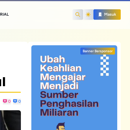
RIAL
Masuk
Search
Banner Bersponsor
l
0
0