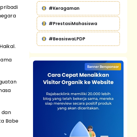
pribadi
#Keragaman
negara
#PrestasiMahasiswa
#BeasiswaLPDP
aikal.
utama
Banner Bersponsor
nguatan
masa
a dan
ta Babe