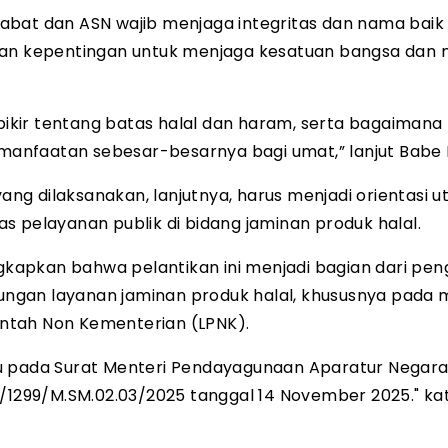
abat dan ASN wajib menjaga integritas dan nama baik 
tkan kepentingan untuk menjaga kesatuan bangsa dan 
rpikir tentang batas halal dan haram, serta bagaimana
anfaatan sebesar-besarnya bagi umat,” lanjut Babe H
g dilaksanakan, lanjutnya, harus menjadi orientasi 
s pelayanan publik di bidang jaminan produk halal.
kapkan bahwa pelantikan ini menjadi bagian dari pe
ngan layanan jaminan produk halal, khususnya pada 
ntah Non Kementerian (LPNK).
cu pada Surat Menteri Pendayagunaan Aparatur Negar
B/1299/M.SM.02.03/2025 tanggal 14 November 2025." ka