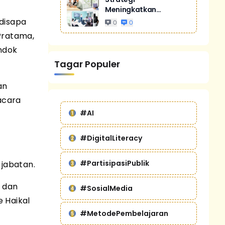
Meningkatkan
Penjualan Melalui
disapa
0
0
Digital Marketing
 Pratama,
Untuk Bisnis Yang
ndok
Lebih Kompetitif
Tagar Populer
an
acara
#AI
#DigitalLiteracy
#PartisipasiPublik
jabatan.
n dan
#SosialMedia
e Haikal
#MetodePembelajaran