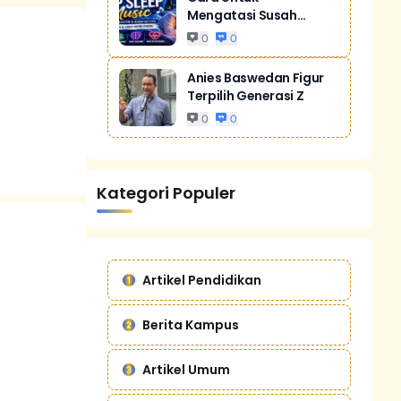
Mengatasi Susah
Tidur Akibat Stres
0
0
Anies Baswedan Figur
Terpilih Generasi Z
0
0
Kategori Populer
Artikel Pendidikan
Berita Kampus
Artikel Umum