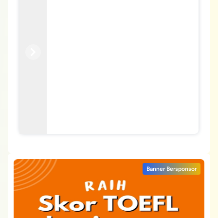
Previous
Next
Banner Bersponsor