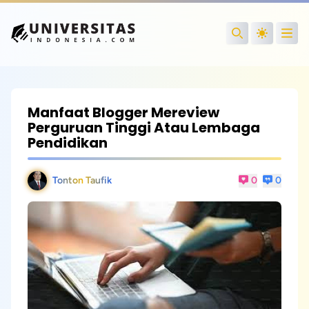
Open
Search
Manfaat Blogger Mereview
Perguruan Tinggi Atau Lembaga
Pendidikan
Tonton Taufik
0
0