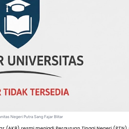
tas Negeri Putra Sang Fajar Blitar
ar (AKB) resmi menjadi Perguruan Tinggi Negeri (PTN)