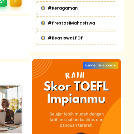
#Keragaman
#PrestasiMahasiswa
#BeasiswaLPDP
Banner Bersponsor