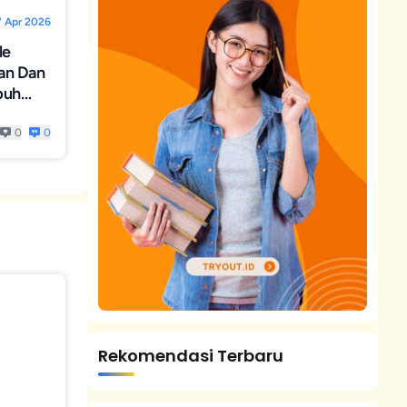
 Apr 2026
le
an Dan
puh
gus
0
0
Rekomendasi Terbaru