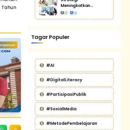
Meningkatkan
6 Tahun
Penjualan Melalui
0
0
Digital Marketing
Untuk Bisnis Yang
Lebih Kompetitif
Tagar Populer
ersponsor
#AI
#DigitalLiteracy
#PartisipasiPublik
#SosialMedia
#MetodePembelajaran