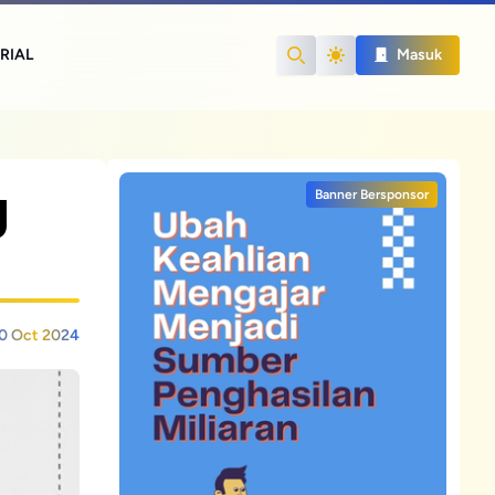
RIAL
Masuk
Search
g
Banner Bersponsor
0 Oct 2024