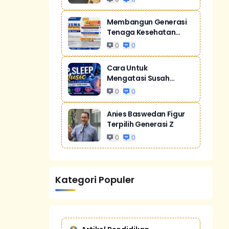
Membangun Generasi
Tenaga Kesehatan
Unggul Dan Men...
0
0
Cara Untuk
Mengatasi Susah
Tidur Akibat Stres
0
0
Anies Baswedan Figur
Terpilih Generasi Z
0
0
Kategori Populer