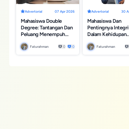
Advertorial
07 Apr 2026
Advertorial
30 A
Mahasiswa Double
Mahasiswa Dan
Degree: Tantangan Dan
Pentingnya Integri
Peluang Menempuh
Dalam Kehidupan
Dua Gelar Sekaligus
Akademik Dan Sosi
Faturahman
0
0
Faturahman