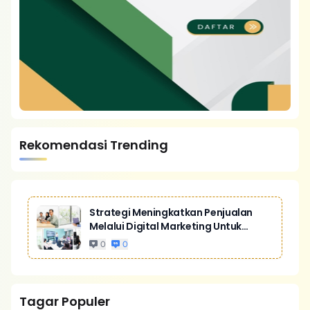
Rekomendasi Trending
Strategi Meningkatkan Penjualan
Melalui Digital Marketing Untuk
Bisnis Yang Lebih Kompetitif
0
0
Tagar Populer