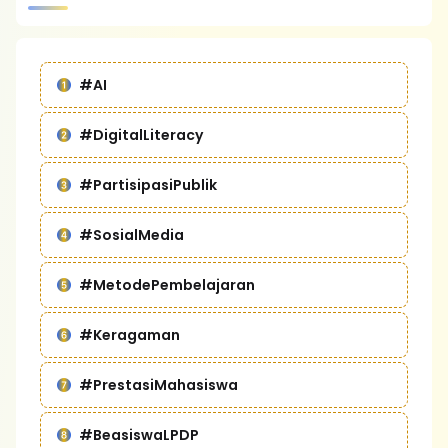
#AI
#DigitalLiteracy
#PartisipasiPublik
#SosialMedia
#MetodePembelajaran
#Keragaman
#PrestasiMahasiswa
#BeasiswaLPDP