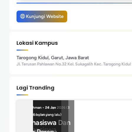
Kunjungi Website
Lokasi Kampus
Tarogong Kidul, Garut, Jawa Barat
Jl. Terusan Pahlawan No.32 Kel. Sukagalih Kec. Tarogong Kidul
Lagi Tranding
Faturahman • 08 Apr 2026 (3
Faturahman • 24 Jan
Faturahman • 24 Jan
bulan yang lalu)
2026 (6 bulan yang lalu)
2026 (6 bulan yang
Mahasiswa Dan
Mahasiswa
lalu)
Mahasiswa
Pentingnya
Dan Peran