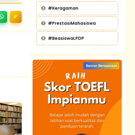
#Keragaman
#PrestasiMahasiswa
#BeasiswaLPDP
Banner Bersponsor