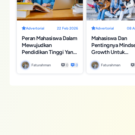
Advertorial
22 Feb 2026
Advertorial
08 A
Peran Mahasiswa Dalam
Mahasiswa Dan
Mewujudkan
Pentingnya Minds
Pendidikan Tinggi Yang
Growth Untuk
Inklusif Dan Berkarakter
Pengembangan Di
Faturahman
0
0
Faturahman