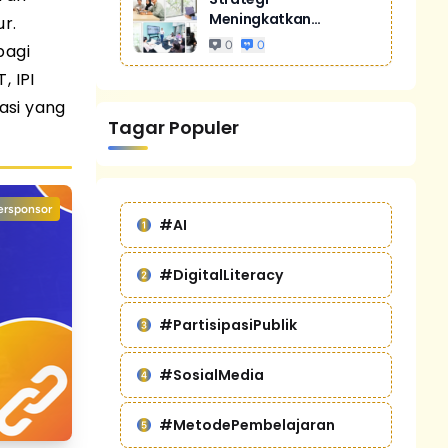
Meningkatkan
r.
Penjualan Melalui
0
0
bagi
Digital Marketing
, IPI
Untuk Bisnis Yang
Lebih Kompetitif
asi yang
Tagar Populer
ersponsor
#AI
#DigitalLiteracy
#PartisipasiPublik
#SosialMedia
#MetodePembelajaran