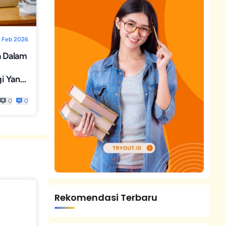
 Feb 2026
a Dalam
gi Yang
arakter
0
0
Rekomendasi Terbaru