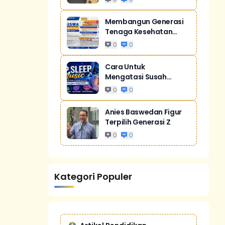
Membangun Generasi
Tenaga Kesehatan
Unggul Dan Men...
0
0
Cara Untuk
Mengatasi Susah
Tidur Akibat Stres
0
0
Anies Baswedan Figur
Terpilih Generasi Z
0
0
Kategori Populer