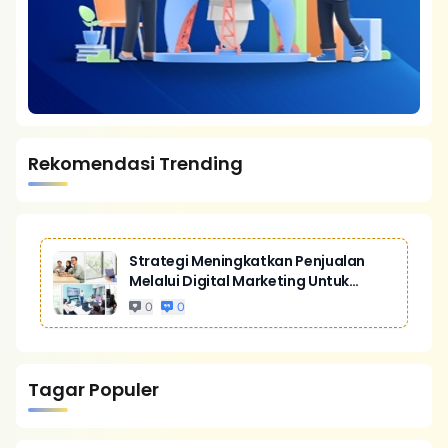
Rekomendasi Trending
Strategi Meningkatkan Penjualan
Melalui Digital Marketing Untuk
Bisnis Yang Lebih Kompetitif
0
0
Tagar Populer