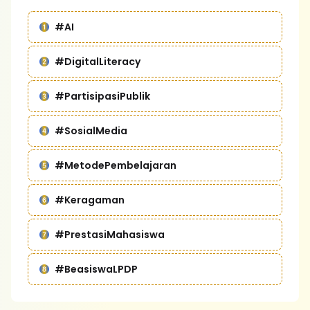
#AI
#DigitalLiteracy
#PartisipasiPublik
#SosialMedia
#MetodePembelajaran
#Keragaman
#PrestasiMahasiswa
#BeasiswaLPDP