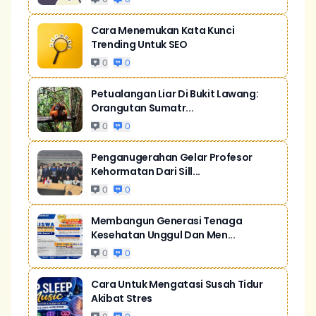
Cara Menemukan Kata Kunci
Trending Untuk SEO
0
0
Petualangan Liar Di Bukit Lawang:
Orangutan Sumatr...
0
0
Penganugerahan Gelar Profesor
Kehormatan Dari Sill...
0
0
Membangun Generasi Tenaga
Kesehatan Unggul Dan Men...
0
0
Cara Untuk Mengatasi Susah Tidur
Akibat Stres