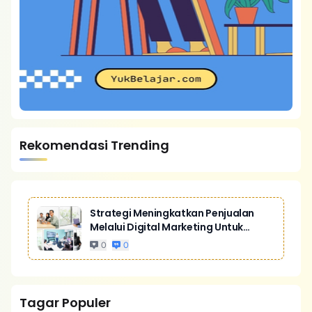
Rekomendasi Trending
Strategi Meningkatkan Penjualan
Melalui Digital Marketing Untuk
Bisnis Yang Lebih Kompetitif
0
0
Tagar Populer