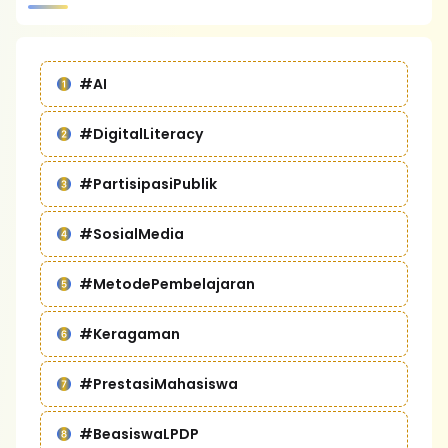
#AI
#DigitalLiteracy
#PartisipasiPublik
#SosialMedia
#MetodePembelajaran
#Keragaman
#PrestasiMahasiswa
#BeasiswaLPDP