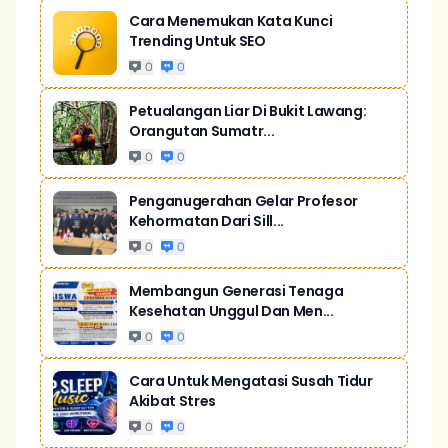
Cara Menemukan Kata Kunci
Trending Untuk SEO
0
0
Petualangan Liar Di Bukit Lawang:
Orangutan Sumatr...
0
0
Penganugerahan Gelar Profesor
Kehormatan Dari Sill...
0
0
Membangun Generasi Tenaga
Kesehatan Unggul Dan Men...
0
0
Cara Untuk Mengatasi Susah Tidur
Akibat Stres
0
0