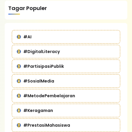
Tagar Populer
#AI
#DigitalLiteracy
#PartisipasiPublik
#SosialMedia
#MetodePembelajaran
#Keragaman
#PrestasiMahasiswa