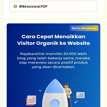
#BeasiswaLPDP
Banner Bersponsor