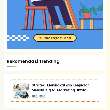
Rekomendasi Trending
Strategi Meningkatkan Penjualan
Melalui Digital Marketing Untuk
Bisnis Yang Lebih Kompetitif
0
0