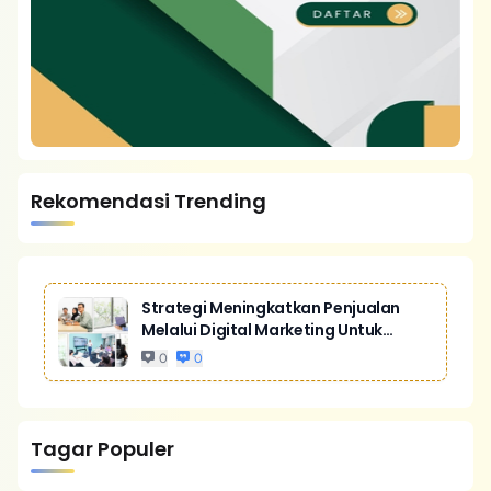
Rekomendasi Trending
Strategi Meningkatkan Penjualan
Melalui Digital Marketing Untuk
Bisnis Yang Lebih Kompetitif
0
0
Tagar Populer