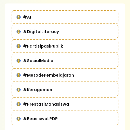
#AI
#DigitalLiteracy
#PartisipasiPublik
#SosialMedia
#MetodePembelajaran
#Keragaman
#PrestasiMahasiswa
#BeasiswaLPDP