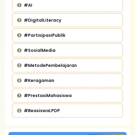
#AI
#DigitalLiteracy
#PartisipasiPublik
#SosialMedia
#MetodePembelajaran
#Keragaman
#PrestasiMahasiswa
#BeasiswaLPDP