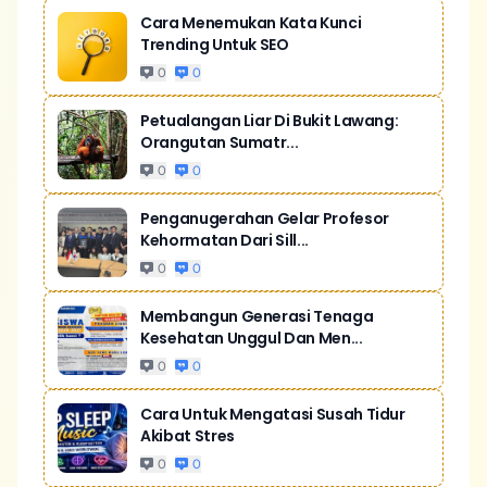
Cara Menemukan Kata Kunci
Trending Untuk SEO
0
0
Petualangan Liar Di Bukit Lawang:
Orangutan Sumatr...
0
0
Penganugerahan Gelar Profesor
Kehormatan Dari Sill...
0
0
Membangun Generasi Tenaga
Kesehatan Unggul Dan Men...
0
0
Cara Untuk Mengatasi Susah Tidur
Akibat Stres
0
0