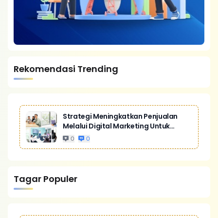
Rekomendasi Trending
Strategi Meningkatkan Penjualan
Melalui Digital Marketing Untuk
Bisnis Yang Lebih Kompetitif
0
0
Tagar Populer