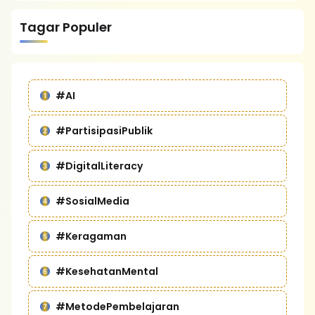
Tagar Populer
#AI
#PartisipasiPublik
#DigitalLiteracy
#SosialMedia
#Keragaman
#KesehatanMental
#MetodePembelajaran