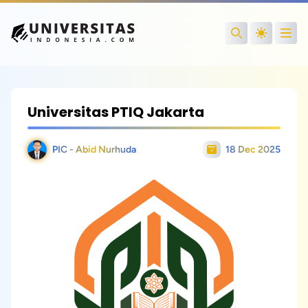
Open
Search
Universitas PTIQ Jakarta
PIC - Abid Nurhuda
18 Dec 2025