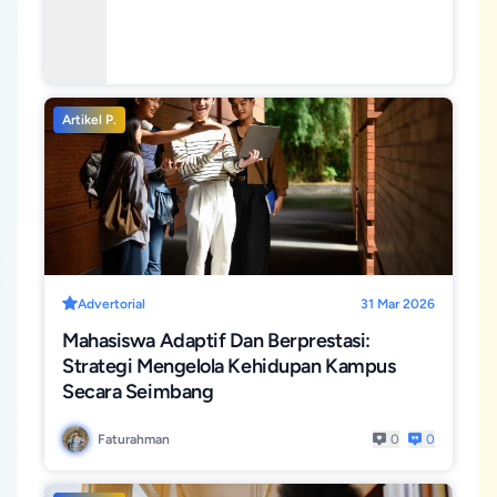
Kampus
Jawab
Sosial
Kampus
Artikel P.
Advertorial
31 Mar 2026
Mahasiswa Adaptif Dan Berprestasi:
Strategi Mengelola Kehidupan Kampus
Secara Seimbang
Faturahman
0
0