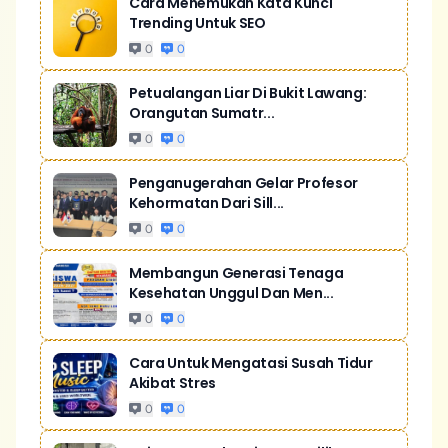
Cara Menemukan Kata Kunci
Trending Untuk SEO
0
0
Petualangan Liar Di Bukit Lawang:
Orangutan Sumatr...
0
0
Penganugerahan Gelar Profesor
Kehormatan Dari Sill...
0
0
Membangun Generasi Tenaga
Kesehatan Unggul Dan Men...
0
0
Cara Untuk Mengatasi Susah Tidur
Akibat Stres
0
0