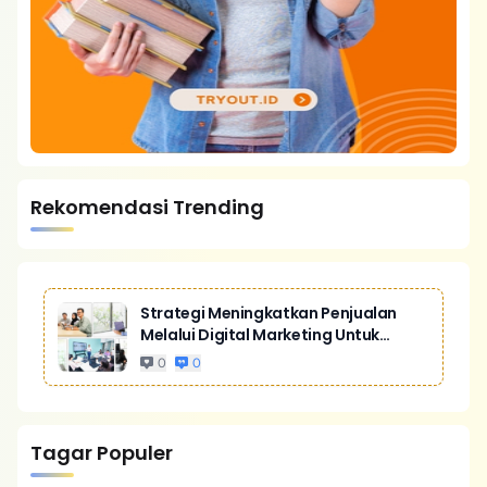
Rekomendasi Trending
Strategi Meningkatkan Penjualan
Melalui Digital Marketing Untuk
Bisnis Yang Lebih Kompetitif
0
0
Tagar Populer