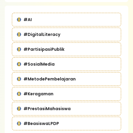
#AI
#DigitalLiteracy
#PartisipasiPublik
#SosialMedia
#MetodePembelajaran
#Keragaman
#PrestasiMahasiswa
#BeasiswaLPDP