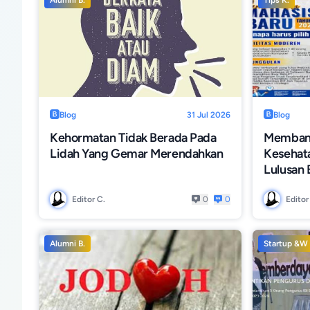
Alumni B.
Tips K.
Blog
31 Jul 2026
Blog
Kehormatan Tidak Berada Pada
Membang
Lidah Yang Gemar Merendahkan
Kesehat
Lulusan 
Editor C.
0
0
Editor
Alumni B.
Startup &W