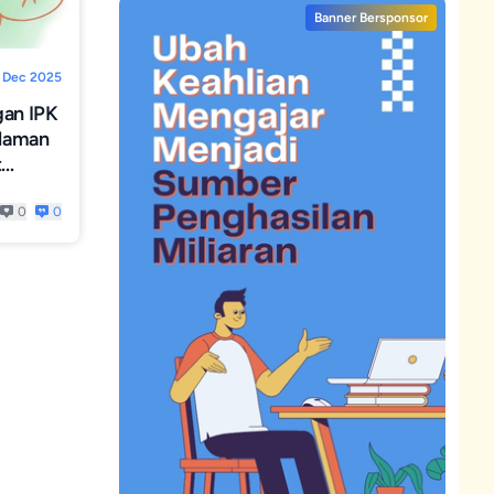
Banner Bersponsor
 Dec 2025
gan IPK
alaman
t
0
0