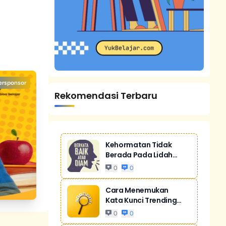
ersponsor
Rekomendasi Terbaru
Kehormatan Tidak
Berada Pada Lidah
Yang Gemar Mere...
0
0
Cara Menemukan
Kata Kunci Trending
Untuk SEO
0
0