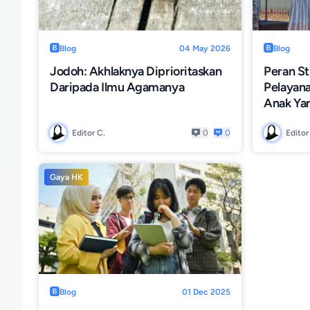
Blog
04 May 2026
Blog
Jodoh: Akhlaknya Diprioritaskan
Peran St
Daripada Ilmu Agamanya
Pelayana
Anak Yan
Editor C.
0
0
Editor
Gaya HK
Blog
01 Dec 2025