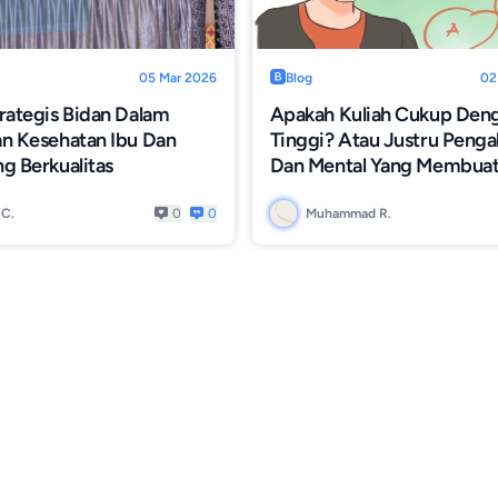
05 Mar 2026
Blog
02
rategis Bidan Dalam
Apakah Kuliah Cukup Den
n Kesehatan Ibu Dan
Tinggi? Atau Justru Peng
g Berkualitas
Dan Mental Yang Membua
Lulusan Lebih Siap Kerja?
 C.
0
0
Muhammad R.