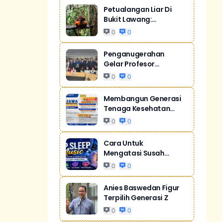
Petualangan Liar Di
Bukit Lawang:
Orangutan Sumatr...
0
0
Penganugerahan
Gelar Profesor
Kehormatan Dari Sill...
0
0
Membangun Generasi
Tenaga Kesehatan
Unggul Dan Men...
0
0
Cara Untuk
Mengatasi Susah
Tidur Akibat Stres
0
0
Anies Baswedan Figur
Terpilih Generasi Z
0
0