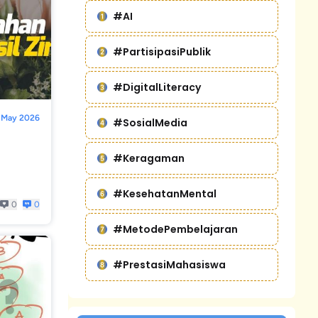
#AI
#PartisipasiPublik
#DigitalLiteracy
 May 2026
#SosialMedia
#Keragaman
#KesehatanMental
0
0
#MetodePembelajaran
#PrestasiMahasiswa