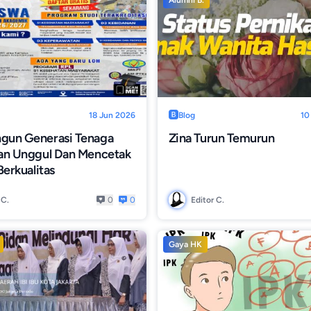
Alumni B.
18 Jun 2026
Blog
10
un Generasi Tenaga
Zina Turun Temurun
an Unggul Dan Mencetak
Berkualitas
 C.
0
0
Editor C.
Gaya HK